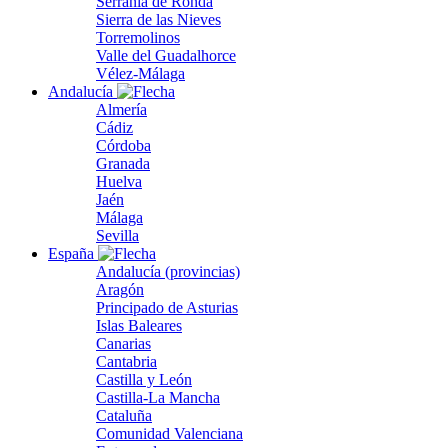
Serranía de Ronda
Sierra de las Nieves
Torremolinos
Valle del Guadalhorce
Vélez-Málaga
Andalucía
Almería
Cádiz
Córdoba
Granada
Huelva
Jaén
Málaga
Sevilla
España
Andalucía (provincias)
Aragón
Principado de Asturias
Islas Baleares
Canarias
Cantabria
Castilla y León
Castilla-La Mancha
Cataluña
Comunidad Valenciana