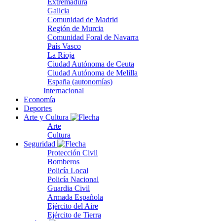
Extremadura
Galicia
Comunidad de Madrid
Región de Murcia
Comunidad Foral de Navarra
País Vasco
La Rioja
Ciudad Autónoma de Ceuta
Ciudad Autónoma de Melilla
España (autonomías)
Internacional
Economía
Deportes
Arte y Cultura
Arte
Cultura
Seguridad
Protección Civil
Bomberos
Policía Local
Policía Nacional
Guardia Civil
Armada Española
Ejército del Aire
Ejército de Tierra