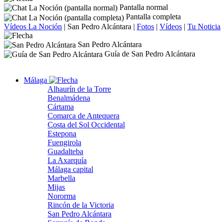
Pantalla normal
Pantalla completa
Vídeos La Noción
|
San Pedro Alcántara
|
Fotos
|
Vídeos
|
Tu Noticia
San Pedro Alcántara
Guía de San Pedro Alcántara
Málaga
Alhaurín de la Torre
Benalmádena
Cártama
Comarca de Antequera
Costa del Sol Occidental
Estepona
Fuengirola
Guadalteba
La Axarquía
Málaga capital
Marbella
Mijas
Nororma
Rincón de la Victoria
San Pedro Alcántara