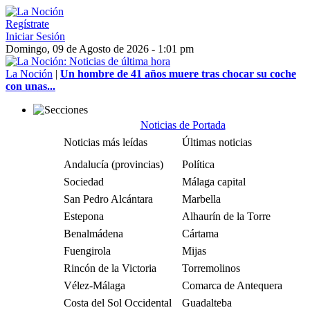
Regístrate
Iniciar Sesión
Domingo, 09 de Agosto de 2026 - 1:01 pm
La Noción
|
Un hombre de 41 años muere tras chocar su coche
con unas...
Noticias de Portada
Noticias más leídas
Últimas noticias
Andalucía (provincias)
Política
Sociedad
Málaga capital
San Pedro Alcántara
Marbella
Estepona
Alhaurín de la Torre
Benalmádena
Cártama
Fuengirola
Mijas
Rincón de la Victoria
Torremolinos
Vélez-Málaga
Comarca de Antequera
Costa del Sol Occidental
Guadalteba