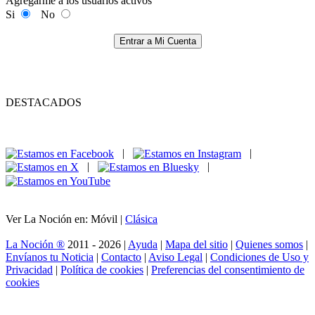
Agregarme a los usuarios activos
Si
No
Entrar a Mi Cuenta
DESTACADOS
|
|
|
|
Ver La Noción en: Móvil |
Clásica
La Noción ®
2011 - 2026 |
Ayuda
|
Mapa del sitio
|
Quienes somos
|
Envíanos tu Noticia
|
Contacto
|
Aviso Legal
|
Condiciones de Uso y
Privacidad
|
Política de cookies
|
Preferencias del consentimiento de
cookies