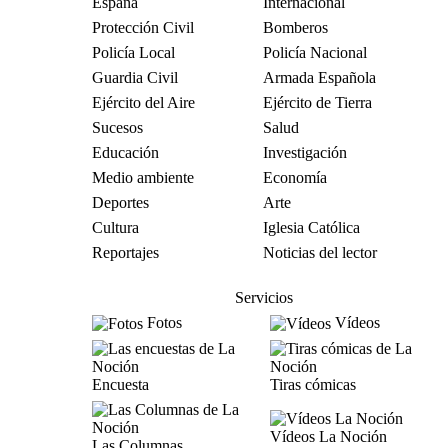
España
Internacional
Protección Civil
Bomberos
Policía Local
Policía Nacional
Guardia Civil
Armada Española
Ejército del Aire
Ejército de Tierra
Sucesos
Salud
Educación
Investigación
Medio ambiente
Economía
Deportes
Arte
Cultura
Iglesia Católica
Reportajes
Noticias del lector
Servicios
Fotos
Vídeos
Encuesta
Tiras cómicas
Vídeos La Noción
Las Columnas