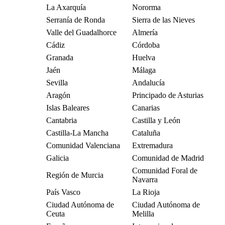
La Axarquía
Nororma
Serranía de Ronda
Sierra de las Nieves
Valle del Guadalhorce
Almería
Cádiz
Córdoba
Granada
Huelva
Jaén
Málaga
Sevilla
Andalucía
Aragón
Principado de Asturias
Islas Baleares
Canarias
Cantabria
Castilla y León
Castilla-La Mancha
Cataluña
Comunidad Valenciana
Extremadura
Galicia
Comunidad de Madrid
Comunidad Foral de
Región de Murcia
Navarra
País Vasco
La Rioja
Ciudad Autónoma de
Ciudad Autónoma de
Ceuta
Melilla