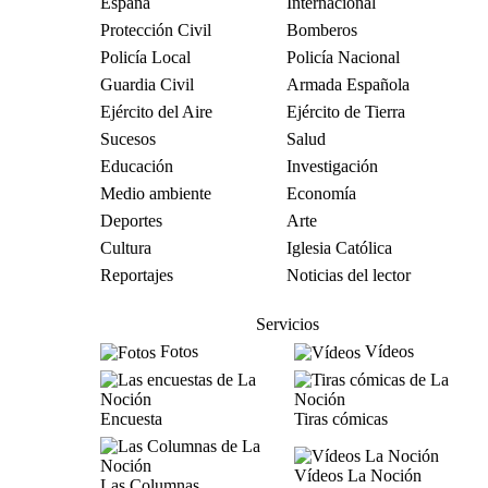
España
Internacional
Protección Civil
Bomberos
Policía Local
Policía Nacional
Guardia Civil
Armada Española
Ejército del Aire
Ejército de Tierra
Sucesos
Salud
Educación
Investigación
Medio ambiente
Economía
Deportes
Arte
Cultura
Iglesia Católica
Reportajes
Noticias del lector
Servicios
Fotos
Vídeos
Encuesta
Tiras cómicas
Vídeos La Noción
Las Columnas