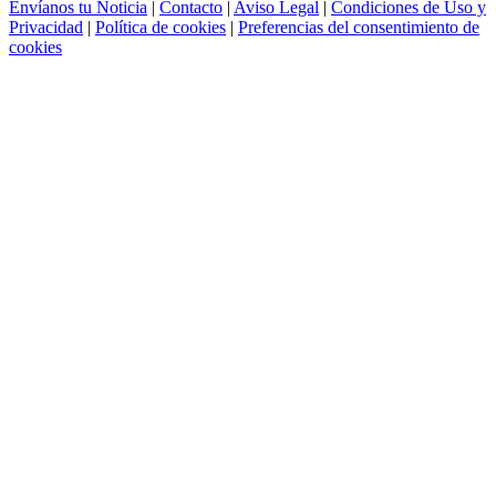
Envíanos tu Noticia
|
Contacto
|
Aviso Legal
|
Condiciones de Uso y
Privacidad
|
Política de cookies
|
Preferencias del consentimiento de
cookies