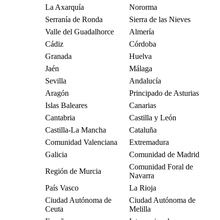
La Axarquía
Nororma
Serranía de Ronda
Sierra de las Nieves
Valle del Guadalhorce
Almería
Cádiz
Córdoba
Granada
Huelva
Jaén
Málaga
Sevilla
Andalucía
Aragón
Principado de Asturias
Islas Baleares
Canarias
Cantabria
Castilla y León
Castilla-La Mancha
Cataluña
Comunidad Valenciana
Extremadura
Galicia
Comunidad de Madrid
Comunidad Foral de
Región de Murcia
Navarra
País Vasco
La Rioja
Ciudad Autónoma de
Ciudad Autónoma de
Ceuta
Melilla