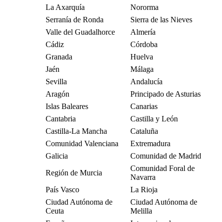
La Axarquía
Nororma
Serranía de Ronda
Sierra de las Nieves
Valle del Guadalhorce
Almería
Cádiz
Córdoba
Granada
Huelva
Jaén
Málaga
Sevilla
Andalucía
Aragón
Principado de Asturias
Islas Baleares
Canarias
Cantabria
Castilla y León
Castilla-La Mancha
Cataluña
Comunidad Valenciana
Extremadura
Galicia
Comunidad de Madrid
Comunidad Foral de
Región de Murcia
Navarra
País Vasco
La Rioja
Ciudad Autónoma de
Ciudad Autónoma de
Ceuta
Melilla