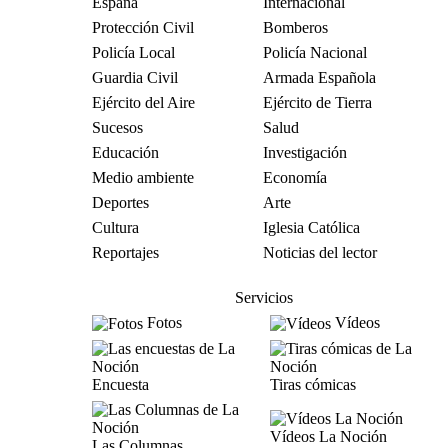
España
Internacional
Protección Civil
Bomberos
Policía Local
Policía Nacional
Guardia Civil
Armada Española
Ejército del Aire
Ejército de Tierra
Sucesos
Salud
Educación
Investigación
Medio ambiente
Economía
Deportes
Arte
Cultura
Iglesia Católica
Reportajes
Noticias del lector
Servicios
Fotos
Vídeos
Encuesta
Tiras cómicas
Vídeos La Noción
Las Columnas