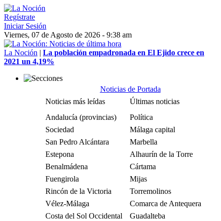
Regístrate
Iniciar Sesión
Viernes, 07 de Agosto de 2026 - 9:38 am
La Noción
|
La población empadronada en El Ejido crece en
2021 un 4,19%
Noticias de Portada
Noticias más leídas
Últimas noticias
Andalucía (provincias)
Política
Sociedad
Málaga capital
San Pedro Alcántara
Marbella
Estepona
Alhaurín de la Torre
Benalmádena
Cártama
Fuengirola
Mijas
Rincón de la Victoria
Torremolinos
Vélez-Málaga
Comarca de Antequera
Costa del Sol Occidental
Guadalteba