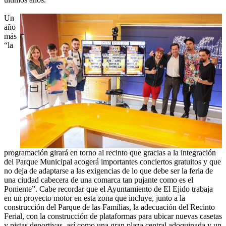
Un
año
más
“la
programación girará en torno al recinto que gracias a la integración
del Parque Municipal acogerá importantes conciertos gratuitos y que
no deja de adaptarse a las exigencias de lo que debe ser la feria de
una ciudad cabecera de una comarca tan pujante como es el
Poniente”. Cabe recordar que el Ayuntamiento de El Ejido trabaja
en un proyecto motor en esta zona que incluye, junto a la
construcción del Parque de las Familias, la adecuación del Recinto
Ferial, con la construcción de plataformas para ubicar nuevas casetas
y pistas deportivas, así como una gran plaza central adoquinada y un