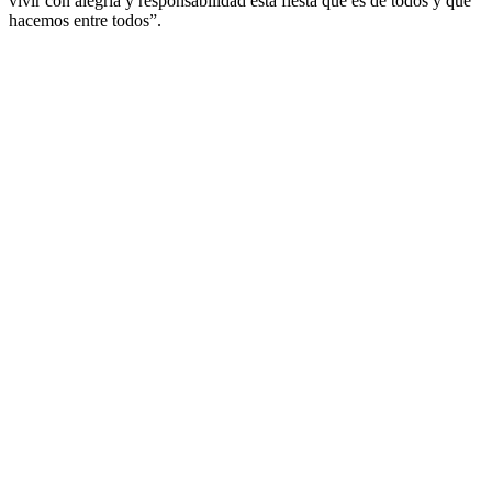
vivir con alegría y responsabilidad esta fiesta que es de todos y que
hacemos entre todos”.