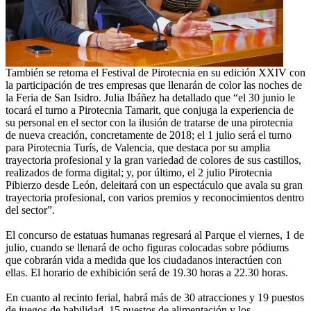
También se retoma el Festival de Pirotecnia en su edición XXIV con
la participación de tres empresas que llenarán de color las noches de
la Feria de San Isidro. Julia Ibáñez ha detallado que “el 30 junio le
tocará el turno a Pirotecnia Tamarit, que conjuga la experiencia de
su personal en el sector con la ilusión de tratarse de una pirotecnia
de nueva creación, concretamente de 2018; el 1 julio será el turno
para Pirotecnia Turís, de Valencia, que destaca por su amplia
trayectoria profesional y la gran variedad de colores de sus castillos,
realizados de forma digital; y, por último, el 2 julio Pirotecnia
Pibierzo desde León, deleitará con un espectáculo que avala su gran
trayectoria profesional, con varios premios y reconocimientos dentro
del sector”.
El concurso de estatuas humanas regresará al Parque el viernes, 1 de
julio, cuando se llenará de ocho figuras colocadas sobre pódiums
que cobrarán vida a medida que los ciudadanos interactúen con
ellas. El horario de exhibición será de 19.30 horas a 22.30 horas.
En cuanto al recinto ferial, habrá más de 30 atracciones y 19 puestos
de juegos de habilidad, 15 puestos de alimentación y los