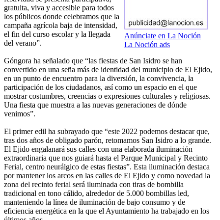
gratuita, viva y accesible para todos
los públicos donde celebramos que la
campaña agrícola baja de intensidad,
el fin del curso escolar y la llegada
Anúnciate en La Noción
del verano”.
La Noción ads
Góngora ha señalado que “las fiestas de San Isidro se han
convertido en una seña más de identidad del municipio de El Ejido,
en un punto de encuentro para la diversión, la convivencia, la
participación de los ciudadanos, así como un espacio en el que
mostrar costumbres, creencias o expresiones culturales y religiosas.
Una fiesta que muestra a las nuevas generaciones de dónde
venimos”.
El primer edil ha subrayado que “este 2022 podemos destacar que,
tras dos años de obligado parón, retomamos San Isidro a lo grande.
El Ejido engalanará sus calles con una elaborada iluminación
extraordinaria que nos guiará hasta el Parque Municipal y Recinto
Ferial, centro neurálgico de estas fiestas”. Esta iluminación destaca
por mantener los arcos en las calles de El Ejido y como novedad la
zona del recinto ferial será iluminada con tiras de bombilla
tradicional en tono cálido, alrededor de 5.000 bombillas led,
manteniendo la línea de iluminación de bajo consumo y de
eficiencia energética en la que el Ayuntamiento ha trabajado en los
últimos años.