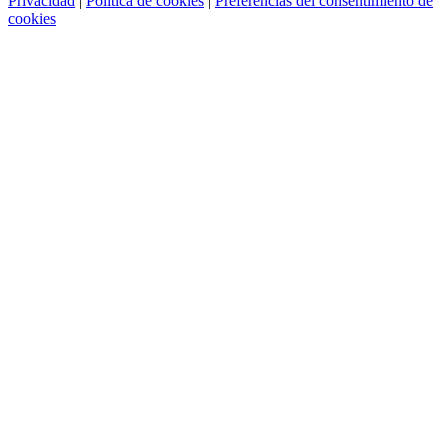
Privacidad
|
Política de cookies
|
Preferencias del consentimiento de
cookies