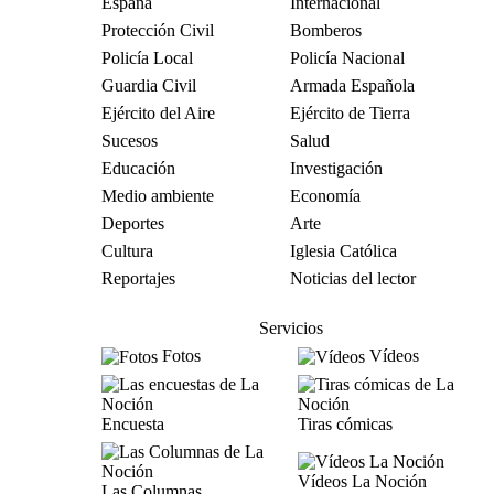
España
Internacional
Protección Civil
Bomberos
Policía Local
Policía Nacional
Guardia Civil
Armada Española
Ejército del Aire
Ejército de Tierra
Sucesos
Salud
Educación
Investigación
Medio ambiente
Economía
Deportes
Arte
Cultura
Iglesia Católica
Reportajes
Noticias del lector
Servicios
Fotos
Vídeos
Encuesta
Tiras cómicas
Vídeos La Noción
Las Columnas