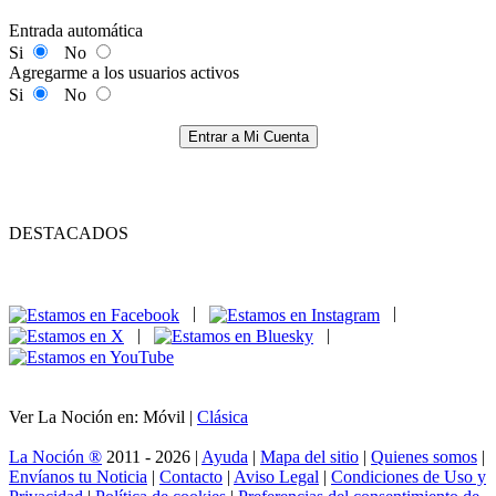
Entrada automática
Si
No
Agregarme a los usuarios activos
Si
No
Entrar a Mi Cuenta
DESTACADOS
|
|
|
|
Ver La Noción en: Móvil |
Clásica
La Noción ®
2011 - 2026 |
Ayuda
|
Mapa del sitio
|
Quienes somos
|
Envíanos tu Noticia
|
Contacto
|
Aviso Legal
|
Condiciones de Uso y