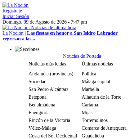
Regístrate
Iniciar Sesión
Domingo, 09 de Agosto de 2026 - 7:47 pm
La Noción
|
Las fiestas en honor a San Isidro Labrador
regresan a las...
Noticias de Portada
Noticias más leídas
Últimas noticias
Andalucía (provincias)
Política
Sociedad
Málaga capital
San Pedro Alcántara
Marbella
Estepona
Alhaurín de la Torre
Benalmádena
Cártama
Fuengirola
Mijas
Rincón de la Victoria
Torremolinos
Vélez-Málaga
Comarca de Antequera
Costa del Sol Occidental
Guadalteba