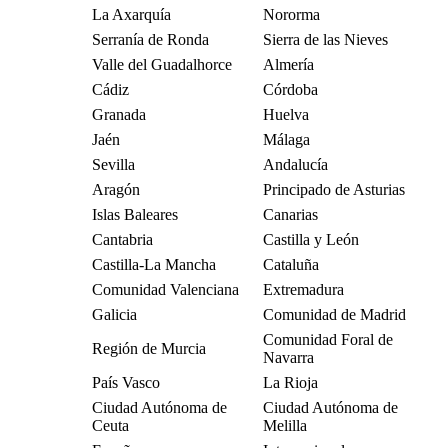
La Axarquía
Nororma
Serranía de Ronda
Sierra de las Nieves
Valle del Guadalhorce
Almería
Cádiz
Córdoba
Granada
Huelva
Jaén
Málaga
Sevilla
Andalucía
Aragón
Principado de Asturias
Islas Baleares
Canarias
Cantabria
Castilla y León
Castilla-La Mancha
Cataluña
Comunidad Valenciana
Extremadura
Galicia
Comunidad de Madrid
Comunidad Foral de
Región de Murcia
Navarra
País Vasco
La Rioja
Ciudad Autónoma de
Ciudad Autónoma de
Ceuta
Melilla