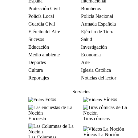
España
Internacional
Protección Civil
Bomberos
Policía Local
Policía Nacional
Guardia Civil
Armada Española
Ejército del Aire
Ejército de Tierra
Sucesos
Salud
Educación
Investigación
Medio ambiente
Economía
Deportes
Arte
Cultura
Iglesia Católica
Reportajes
Noticias del lector
Servicios
Fotos
Vídeos
Encuesta
Tiras cómicas
Vídeos La Noción
Las Columnas