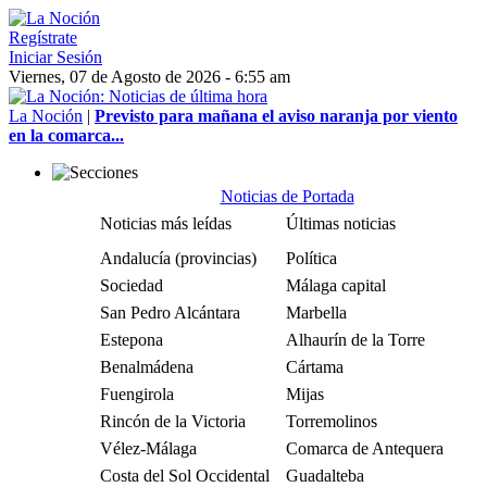
Regístrate
Iniciar Sesión
Viernes, 07 de Agosto de 2026 - 6:55 am
La Noción
|
Previsto para mañana el aviso naranja por viento
en la comarca...
Noticias de Portada
Noticias más leídas
Últimas noticias
Andalucía (provincias)
Política
Sociedad
Málaga capital
San Pedro Alcántara
Marbella
Estepona
Alhaurín de la Torre
Benalmádena
Cártama
Fuengirola
Mijas
Rincón de la Victoria
Torremolinos
Vélez-Málaga
Comarca de Antequera
Costa del Sol Occidental
Guadalteba