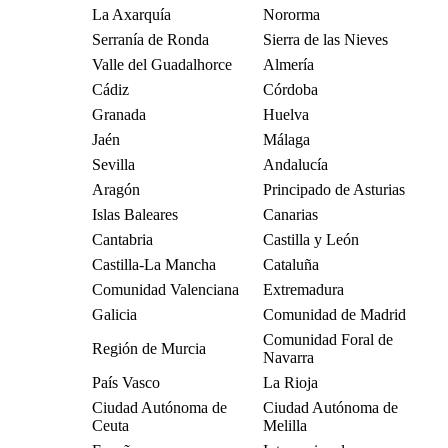
La Axarquía
Nororma
Serranía de Ronda
Sierra de las Nieves
Valle del Guadalhorce
Almería
Cádiz
Córdoba
Granada
Huelva
Jaén
Málaga
Sevilla
Andalucía
Aragón
Principado de Asturias
Islas Baleares
Canarias
Cantabria
Castilla y León
Castilla-La Mancha
Cataluña
Comunidad Valenciana
Extremadura
Galicia
Comunidad de Madrid
Comunidad Foral de
Región de Murcia
Navarra
País Vasco
La Rioja
Ciudad Autónoma de
Ciudad Autónoma de
Ceuta
Melilla