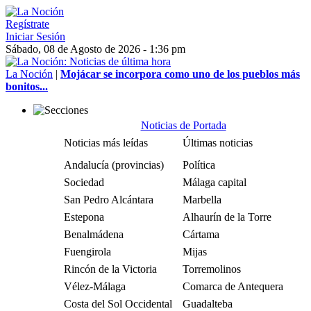
Regístrate
Iniciar Sesión
Sábado, 08 de Agosto de 2026 - 1:36 pm
La Noción
|
Mojácar se incorpora como uno de los pueblos más
bonitos...
Noticias de Portada
Noticias más leídas
Últimas noticias
Andalucía (provincias)
Política
Sociedad
Málaga capital
San Pedro Alcántara
Marbella
Estepona
Alhaurín de la Torre
Benalmádena
Cártama
Fuengirola
Mijas
Rincón de la Victoria
Torremolinos
Vélez-Málaga
Comarca de Antequera
Costa del Sol Occidental
Guadalteba