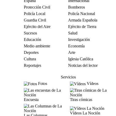
España
Internacional
Protección Civil
Bomberos
Policía Local
Policía Nacional
Guardia Civil
Armada Española
Ejército del Aire
Ejército de Tierra
Sucesos
Salud
Educación
Investigación
Medio ambiente
Economía
Deportes
Arte
Cultura
Iglesia Católica
Reportajes
Noticias del lector
Servicios
Fotos
Vídeos
Encuesta
Tiras cómicas
Vídeos La Noción
Las Columnas