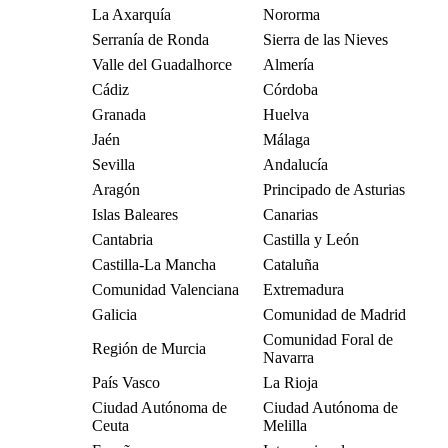
La Axarquía
Nororma
Serranía de Ronda
Sierra de las Nieves
Valle del Guadalhorce
Almería
Cádiz
Córdoba
Granada
Huelva
Jaén
Málaga
Sevilla
Andalucía
Aragón
Principado de Asturias
Islas Baleares
Canarias
Cantabria
Castilla y León
Castilla-La Mancha
Cataluña
Comunidad Valenciana
Extremadura
Galicia
Comunidad de Madrid
Comunidad Foral de
Región de Murcia
Navarra
País Vasco
La Rioja
Ciudad Autónoma de
Ciudad Autónoma de
Ceuta
Melilla