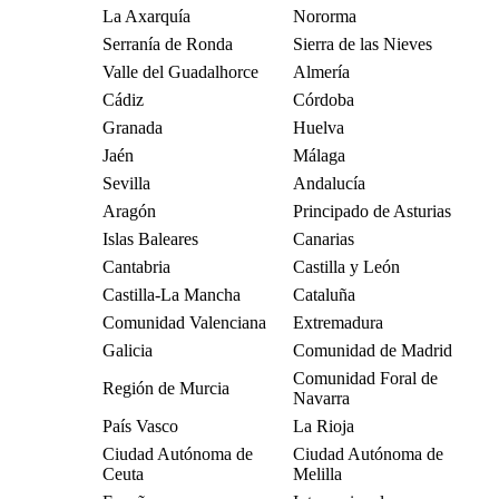
La Axarquía
Nororma
Serranía de Ronda
Sierra de las Nieves
Valle del Guadalhorce
Almería
Cádiz
Córdoba
Granada
Huelva
Jaén
Málaga
Sevilla
Andalucía
Aragón
Principado de Asturias
Islas Baleares
Canarias
Cantabria
Castilla y León
Castilla-La Mancha
Cataluña
Comunidad Valenciana
Extremadura
Galicia
Comunidad de Madrid
Comunidad Foral de
Región de Murcia
Navarra
País Vasco
La Rioja
Ciudad Autónoma de
Ciudad Autónoma de
Ceuta
Melilla