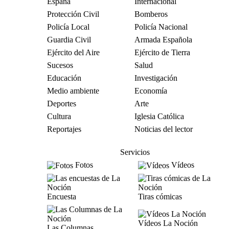
España
Internacional
Protección Civil
Bomberos
Policía Local
Policía Nacional
Guardia Civil
Armada Española
Ejército del Aire
Ejército de Tierra
Sucesos
Salud
Educación
Investigación
Medio ambiente
Economía
Deportes
Arte
Cultura
Iglesia Católica
Reportajes
Noticias del lector
Servicios
Fotos
Vídeos
Encuesta
Tiras cómicas
Vídeos La Noción
Las Columnas