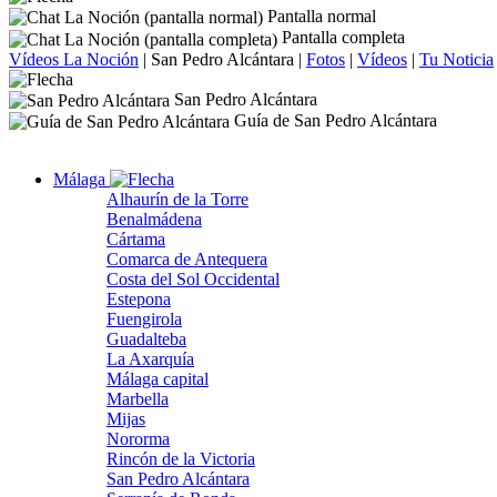
Pantalla normal
Pantalla completa
Vídeos La Noción
|
San Pedro Alcántara
|
Fotos
|
Vídeos
|
Tu Noticia
San Pedro Alcántara
Guía de San Pedro Alcántara
Málaga
Alhaurín de la Torre
Benalmádena
Cártama
Comarca de Antequera
Costa del Sol Occidental
Estepona
Fuengirola
Guadalteba
La Axarquía
Málaga capital
Marbella
Mijas
Nororma
Rincón de la Victoria
San Pedro Alcántara