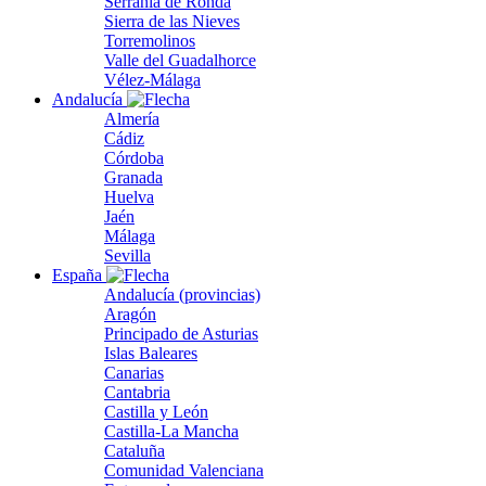
Serranía de Ronda
Sierra de las Nieves
Torremolinos
Valle del Guadalhorce
Vélez-Málaga
Andalucía
Almería
Cádiz
Córdoba
Granada
Huelva
Jaén
Málaga
Sevilla
España
Andalucía (provincias)
Aragón
Principado de Asturias
Islas Baleares
Canarias
Cantabria
Castilla y León
Castilla-La Mancha
Cataluña
Comunidad Valenciana