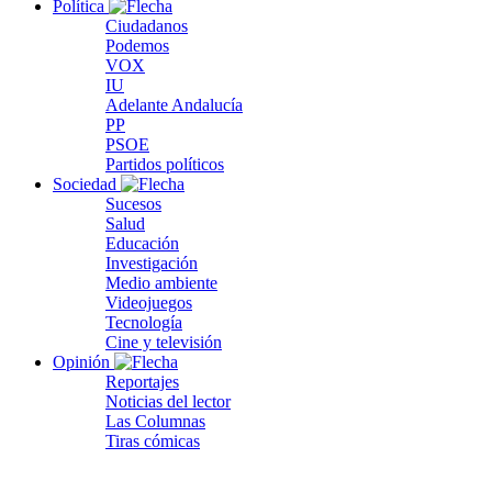
Política
Ciudadanos
Podemos
VOX
IU
Adelante Andalucía
PP
PSOE
Partidos políticos
Sociedad
Sucesos
Salud
Educación
Investigación
Medio ambiente
Videojuegos
Tecnología
Cine y televisión
Opinión
Reportajes
Noticias del lector
Las Columnas
Tiras cómicas