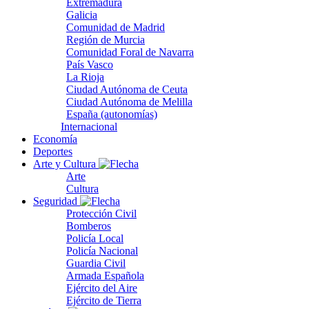
Extremadura
Galicia
Comunidad de Madrid
Región de Murcia
Comunidad Foral de Navarra
País Vasco
La Rioja
Ciudad Autónoma de Ceuta
Ciudad Autónoma de Melilla
España (autonomías)
Internacional
Economía
Deportes
Arte y Cultura
Arte
Cultura
Seguridad
Protección Civil
Bomberos
Policía Local
Policía Nacional
Guardia Civil
Armada Española
Ejército del Aire
Ejército de Tierra