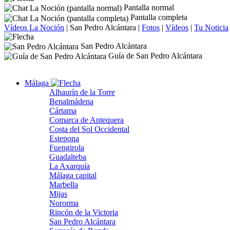
Pantalla normal
Pantalla completa
Vídeos La Noción
|
San Pedro Alcántara
|
Fotos
|
Vídeos
|
Tu Noticia
San Pedro Alcántara
Guía de San Pedro Alcántara
Málaga
Alhaurín de la Torre
Benalmádena
Cártama
Comarca de Antequera
Costa del Sol Occidental
Estepona
Fuengirola
Guadalteba
La Axarquía
Málaga capital
Marbella
Mijas
Nororma
Rincón de la Victoria
San Pedro Alcántara