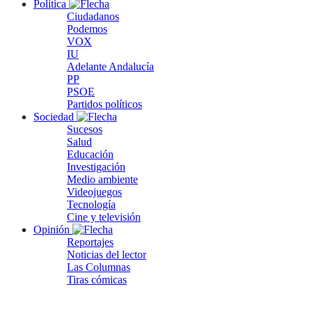
Política
Ciudadanos
Podemos
VOX
IU
Adelante Andalucía
PP
PSOE
Partidos políticos
Sociedad
Sucesos
Salud
Educación
Investigación
Medio ambiente
Videojuegos
Tecnología
Cine y televisión
Opinión
Reportajes
Noticias del lector
Las Columnas
Tiras cómicas