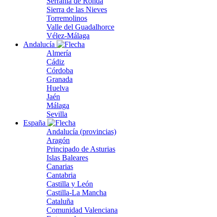
Serranía de Ronda
Sierra de las Nieves
Torremolinos
Valle del Guadalhorce
Vélez-Málaga
Andalucía
Almería
Cádiz
Córdoba
Granada
Huelva
Jaén
Málaga
Sevilla
España
Andalucía (provincias)
Aragón
Principado de Asturias
Islas Baleares
Canarias
Cantabria
Castilla y León
Castilla-La Mancha
Cataluña
Comunidad Valenciana