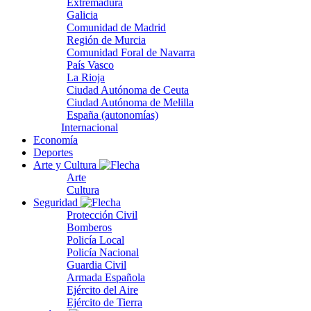
Extremadura
Galicia
Comunidad de Madrid
Región de Murcia
Comunidad Foral de Navarra
País Vasco
La Rioja
Ciudad Autónoma de Ceuta
Ciudad Autónoma de Melilla
España (autonomías)
Internacional
Economía
Deportes
Arte y Cultura
Arte
Cultura
Seguridad
Protección Civil
Bomberos
Policía Local
Policía Nacional
Guardia Civil
Armada Española
Ejército del Aire
Ejército de Tierra