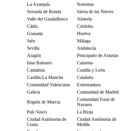
La Axarquía
Nororma
Serranía de Ronda
Sierra de las Nieves
Valle del Guadalhorce
Almería
Cádiz
Córdoba
Granada
Huelva
Jaén
Málaga
Sevilla
Andalucía
Aragón
Principado de Asturias
Islas Baleares
Canarias
Cantabria
Castilla y León
Castilla-La Mancha
Cataluña
Comunidad Valenciana
Extremadura
Galicia
Comunidad de Madrid
Comunidad Foral de
Región de Murcia
Navarra
País Vasco
La Rioja
Ciudad Autónoma de
Ciudad Autónoma de
Ceuta
Melilla