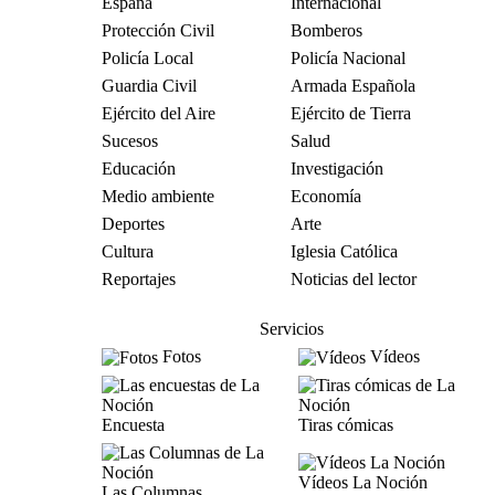
España
Internacional
Protección Civil
Bomberos
Policía Local
Policía Nacional
Guardia Civil
Armada Española
Ejército del Aire
Ejército de Tierra
Sucesos
Salud
Educación
Investigación
Medio ambiente
Economía
Deportes
Arte
Cultura
Iglesia Católica
Reportajes
Noticias del lector
Servicios
Fotos
Vídeos
Encuesta
Tiras cómicas
Vídeos La Noción
Las Columnas