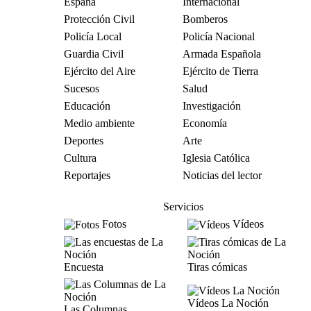
España
Internacional
Protección Civil
Bomberos
Policía Local
Policía Nacional
Guardia Civil
Armada Española
Ejército del Aire
Ejército de Tierra
Sucesos
Salud
Educación
Investigación
Medio ambiente
Economía
Deportes
Arte
Cultura
Iglesia Católica
Reportajes
Noticias del lector
Servicios
Fotos
Vídeos
Encuesta
Tiras cómicas
Vídeos La Noción
Las Columnas