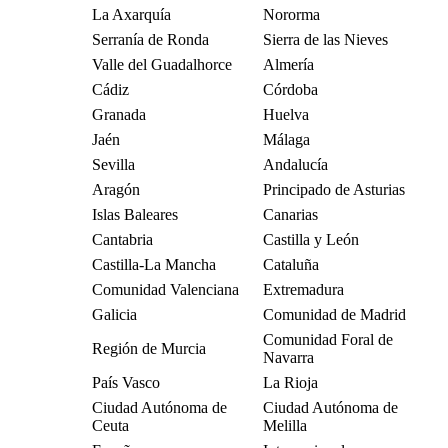
La Axarquía
Nororma
Serranía de Ronda
Sierra de las Nieves
Valle del Guadalhorce
Almería
Cádiz
Córdoba
Granada
Huelva
Jaén
Málaga
Sevilla
Andalucía
Aragón
Principado de Asturias
Islas Baleares
Canarias
Cantabria
Castilla y León
Castilla-La Mancha
Cataluña
Comunidad Valenciana
Extremadura
Galicia
Comunidad de Madrid
Comunidad Foral de
Región de Murcia
Navarra
País Vasco
La Rioja
Ciudad Autónoma de
Ciudad Autónoma de
Ceuta
Melilla