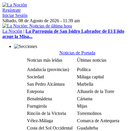
Regístrate
Iniciar Sesión
Sábado, 08 de Agosto de 2026 - 11:39 am
La Noción
|
La Parroquia de San Isidro Labrador de El Ejido
acoge la Misa...
Noticias de Portada
Noticias más leídas
Últimas noticias
Andalucía (provincias)
Política
Sociedad
Málaga capital
San Pedro Alcántara
Marbella
Estepona
Alhaurín de la Torre
Benalmádena
Cártama
Fuengirola
Mijas
Rincón de la Victoria
Torremolinos
Vélez-Málaga
Comarca de Antequera
Costa del Sol Occidental
Guadalteba