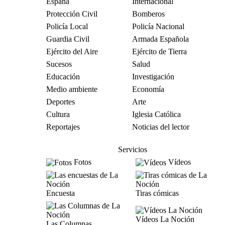
España
Internacional
Protección Civil
Bomberos
Policía Local
Policía Nacional
Guardia Civil
Armada Española
Ejército del Aire
Ejército de Tierra
Sucesos
Salud
Educación
Investigación
Medio ambiente
Economía
Deportes
Arte
Cultura
Iglesia Católica
Reportajes
Noticias del lector
Servicios
Fotos
Vídeos
Encuesta
Tiras cómicas
Vídeos La Noción
Las Columnas