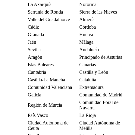
La Axarquía
Nororma
Serranía de Ronda
Sierra de las Nieves
Valle del Guadalhorce
Almería
Cádiz
Córdoba
Granada
Huelva
Jaén
Málaga
Sevilla
Andalucía
Aragón
Principado de Asturias
Islas Baleares
Canarias
Cantabria
Castilla y León
Castilla-La Mancha
Cataluña
Comunidad Valenciana
Extremadura
Galicia
Comunidad de Madrid
Comunidad Foral de
Región de Murcia
Navarra
País Vasco
La Rioja
Ciudad Autónoma de
Ciudad Autónoma de
Ceuta
Melilla