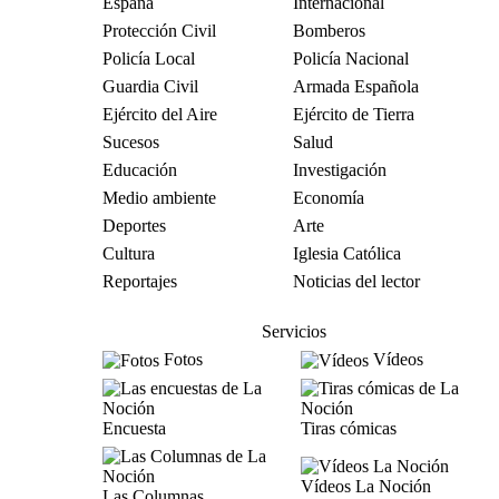
España
Internacional
Protección Civil
Bomberos
Policía Local
Policía Nacional
Guardia Civil
Armada Española
Ejército del Aire
Ejército de Tierra
Sucesos
Salud
Educación
Investigación
Medio ambiente
Economía
Deportes
Arte
Cultura
Iglesia Católica
Reportajes
Noticias del lector
Servicios
Fotos
Vídeos
Encuesta
Tiras cómicas
Vídeos La Noción
Las Columnas