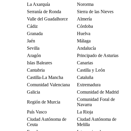
La Axarquía
Nororma
Serranía de Ronda
Sierra de las Nieves
Valle del Guadalhorce
Almería
Cádiz
Córdoba
Granada
Huelva
Jaén
Málaga
Sevilla
Andalucía
Aragón
Principado de Asturias
Islas Baleares
Canarias
Cantabria
Castilla y León
Castilla-La Mancha
Cataluña
Comunidad Valenciana
Extremadura
Galicia
Comunidad de Madrid
Comunidad Foral de
Región de Murcia
Navarra
País Vasco
La Rioja
Ciudad Autónoma de
Ciudad Autónoma de
Ceuta
Melilla