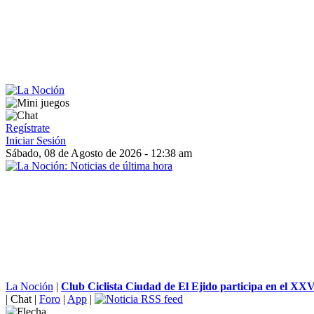
Regístrate
Iniciar Sesión
Sábado, 08 de Agosto de 2026 - 12:38 am
La Noción
|
Club Ciclista Ciudad de El Ejido participa en el XXV
|
Chat
|
Foro
|
App
|