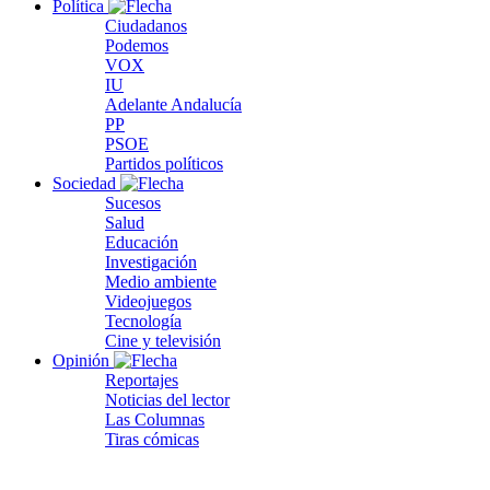
Política
Ciudadanos
Podemos
VOX
IU
Adelante Andalucía
PP
PSOE
Partidos políticos
Sociedad
Sucesos
Salud
Educación
Investigación
Medio ambiente
Videojuegos
Tecnología
Cine y televisión
Opinión
Reportajes
Noticias del lector
Las Columnas
Tiras cómicas