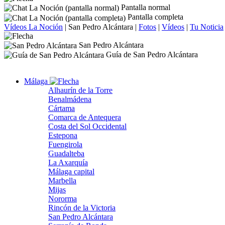
Pantalla normal
Pantalla completa
Vídeos La Noción
|
San Pedro Alcántara
|
Fotos
|
Vídeos
|
Tu Noticia
San Pedro Alcántara
Guía de San Pedro Alcántara
Málaga
Alhaurín de la Torre
Benalmádena
Cártama
Comarca de Antequera
Costa del Sol Occidental
Estepona
Fuengirola
Guadalteba
La Axarquía
Málaga capital
Marbella
Mijas
Nororma
Rincón de la Victoria
San Pedro Alcántara