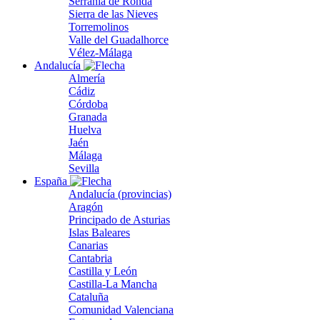
Serranía de Ronda
Sierra de las Nieves
Torremolinos
Valle del Guadalhorce
Vélez-Málaga
Andalucía
Almería
Cádiz
Córdoba
Granada
Huelva
Jaén
Málaga
Sevilla
España
Andalucía (provincias)
Aragón
Principado de Asturias
Islas Baleares
Canarias
Cantabria
Castilla y León
Castilla-La Mancha
Cataluña
Comunidad Valenciana