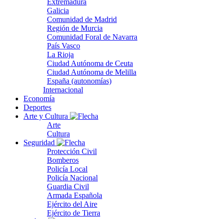
Extremadura
Galicia
Comunidad de Madrid
Región de Murcia
Comunidad Foral de Navarra
País Vasco
La Rioja
Ciudad Autónoma de Ceuta
Ciudad Autónoma de Melilla
España (autonomías)
Internacional
Economía
Deportes
Arte y Cultura
Arte
Cultura
Seguridad
Protección Civil
Bomberos
Policía Local
Policía Nacional
Guardia Civil
Armada Española
Ejército del Aire
Ejército de Tierra