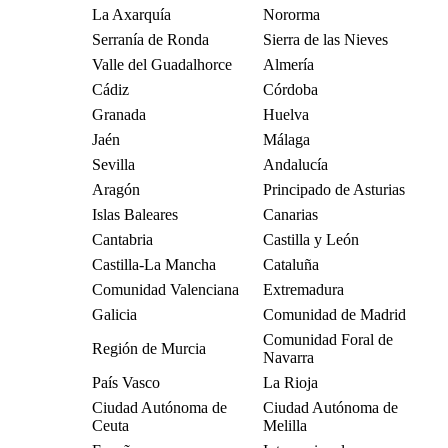
La Axarquía
Nororma
Serranía de Ronda
Sierra de las Nieves
Valle del Guadalhorce
Almería
Cádiz
Córdoba
Granada
Huelva
Jaén
Málaga
Sevilla
Andalucía
Aragón
Principado de Asturias
Islas Baleares
Canarias
Cantabria
Castilla y León
Castilla-La Mancha
Cataluña
Comunidad Valenciana
Extremadura
Galicia
Comunidad de Madrid
Comunidad Foral de
Región de Murcia
Navarra
País Vasco
La Rioja
Ciudad Autónoma de
Ciudad Autónoma de
Ceuta
Melilla