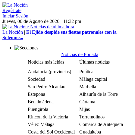
Regístrate
Iniciar Sesión
Jueves, 06 de Agosto de 2026 - 11:32 pm
La Noción
|
El Ejido despide sus fiestas patronales con la
Solemne...
Noticias de Portada
Noticias más leídas
Últimas noticias
Andalucía (provincias)
Política
Sociedad
Málaga capital
San Pedro Alcántara
Marbella
Estepona
Alhaurín de la Torre
Benalmádena
Cártama
Fuengirola
Mijas
Rincón de la Victoria
Torremolinos
Vélez-Málaga
Comarca de Antequera
Costa del Sol Occidental
Guadalteba