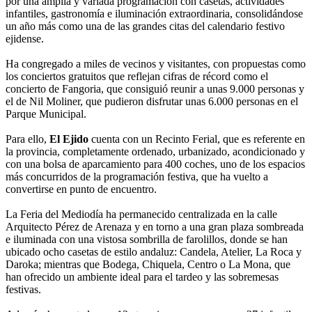
por una amplia y variada programación con casetas, actividades
infantiles, gastronomía e iluminación extraordinaria, consolidándose
un año más como una de las grandes citas del calendario festivo
ejidense.
Ha congregado a miles de vecinos y visitantes, con propuestas como
los conciertos gratuitos que reflejan cifras de récord como el
concierto de Fangoria, que consiguió reunir a unas 9.000 personas y
el de Nil Moliner, que pudieron disfrutar unas 6.000 personas en el
Parque Municipal.
Para ello,
El Ejido
cuenta con un Recinto Ferial, que es referente en
la provincia, completamente ordenado, urbanizado, acondicionado y
con una bolsa de aparcamiento para 400 coches, uno de los espacios
más concurridos de la programación festiva, que ha vuelto a
convertirse en punto de encuentro.
La Feria del Mediodía ha permanecido centralizada en la calle
Arquitecto Pérez de Arenaza y en torno a una gran plaza sombreada
e iluminada con una vistosa sombrilla de farolillos, donde se han
ubicado ocho casetas de estilo andaluz: Candela, Atelier, La Roca y
Daroka; mientras que Bodega, Chiquela, Centro o La Mona, que
han ofrecido un ambiente ideal para el tardeo y las sobremesas
festivas.