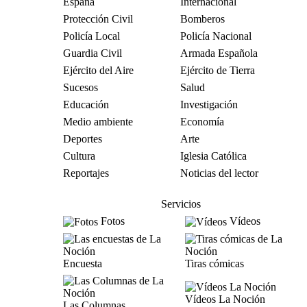
España
Internacional
Protección Civil
Bomberos
Policía Local
Policía Nacional
Guardia Civil
Armada Española
Ejército del Aire
Ejército de Tierra
Sucesos
Salud
Educación
Investigación
Medio ambiente
Economía
Deportes
Arte
Cultura
Iglesia Católica
Reportajes
Noticias del lector
Servicios
Fotos
Vídeos
Encuesta
Tiras cómicas
Vídeos La Noción
Las Columnas