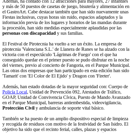
Además, ha contado con 12 atracciones para mayores, 27 infantiles
y más de 50 puestos de casetas de juego, bisutería y alimentación en
el GastroArt. Cabe destacar también que han sido nuevamente unas
Fiestas inclusivas, cuyas horas sin ruido, espacios adaptados y la
información previa de los lugares y horarios de las mandas durante
la procesión, han sido medidas especialmente aplaudidas por las
personas con discapacidad
y sus familias.
El Festival de Pirotecnia ha vuelto a ser un éxito. La empresa de
pirotecnia 'Valenciana S.L.' de Llanera de Ranes se ha alzado con la
victoria con el espectáculo 'Lágrimas de Fuego' con el que ha
conseguido quedar en el primer puesto se pudo disfrutar en la noche
del viernes, previo al concierto de Fangoria, en el Parque Municipal.
Las otras dos empresas que han participado en esta edición han sido
'Tamarit' con 'El Color de El Ejido' y Dragon con 'Fireter'.
Además, han estado dotadas de la mayor seguridad con: Cuerpo de
Policía Local
, Unidad de Prevención 092, Atestados de Tráfico,
GOAP, Unidad de Convivencia Cívica, Puesto de Mando Avanzado
en el Parque Municipal, barreras antiembestida, videovigilancia,
Protección Civil
y ambulancia de soporte vital básico.
También se ha puesto de un amplio dispositivo especial de limpieza
y recogida de residuos con motivo de la festividad de San Isidro. El
objetivo ha sido que el recinto ferial, calles, plazas y espacios