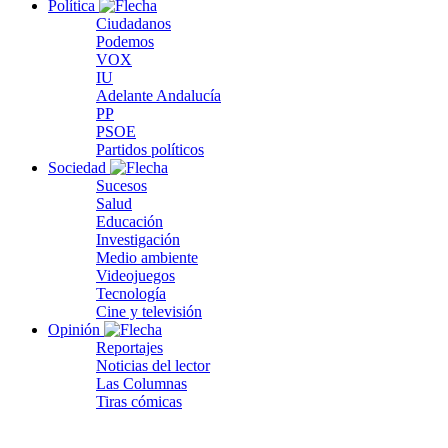
Política
Ciudadanos
Podemos
VOX
IU
Adelante Andalucía
PP
PSOE
Partidos políticos
Sociedad
Sucesos
Salud
Educación
Investigación
Medio ambiente
Videojuegos
Tecnología
Cine y televisión
Opinión
Reportajes
Noticias del lector
Las Columnas
Tiras cómicas