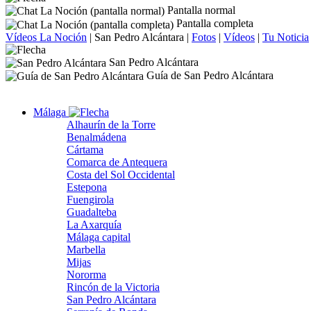
Pantalla normal
Pantalla completa
Vídeos La Noción
|
San Pedro Alcántara
|
Fotos
|
Vídeos
|
Tu Noticia
San Pedro Alcántara
Guía de San Pedro Alcántara
Málaga
Alhaurín de la Torre
Benalmádena
Cártama
Comarca de Antequera
Costa del Sol Occidental
Estepona
Fuengirola
Guadalteba
La Axarquía
Málaga capital
Marbella
Mijas
Nororma
Rincón de la Victoria
San Pedro Alcántara