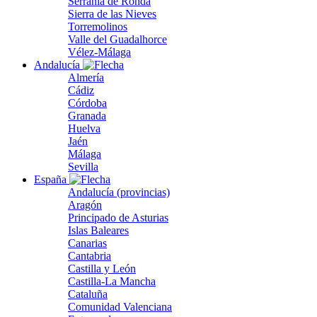
Serranía de Ronda
Sierra de las Nieves
Torremolinos
Valle del Guadalhorce
Vélez-Málaga
Andalucía
Almería
Cádiz
Córdoba
Granada
Huelva
Jaén
Málaga
Sevilla
España
Andalucía (provincias)
Aragón
Principado de Asturias
Islas Baleares
Canarias
Cantabria
Castilla y León
Castilla-La Mancha
Cataluña
Comunidad Valenciana