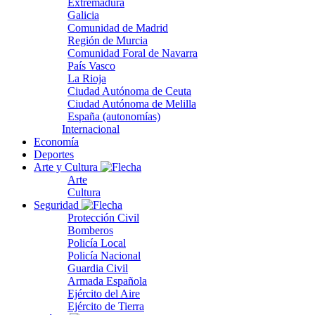
Extremadura
Galicia
Comunidad de Madrid
Región de Murcia
Comunidad Foral de Navarra
País Vasco
La Rioja
Ciudad Autónoma de Ceuta
Ciudad Autónoma de Melilla
España (autonomías)
Internacional
Economía
Deportes
Arte y Cultura
Arte
Cultura
Seguridad
Protección Civil
Bomberos
Policía Local
Policía Nacional
Guardia Civil
Armada Española
Ejército del Aire
Ejército de Tierra