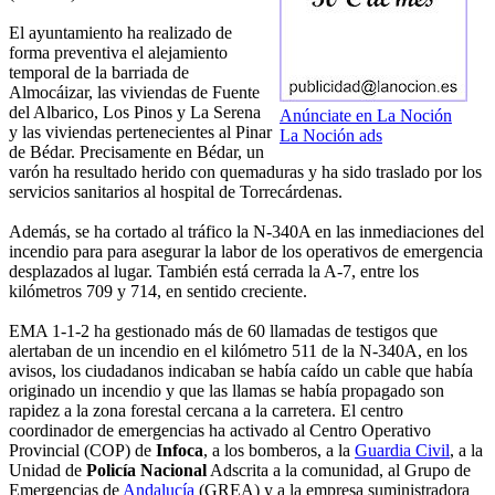
El ayuntamiento ha realizado de
forma preventiva el alejamiento
temporal de la barriada de
Almocáizar, las viviendas de Fuente
del Albarico, Los Pinos y La Serena
Anúnciate en La Noción
y las viviendas pertenecientes al Pinar
La Noción ads
de Bédar. Precisamente en Bédar, un
varón ha resultado herido con quemaduras y ha sido traslado por los
servicios sanitarios al hospital de Torrecárdenas.
Además, se ha cortado al tráfico la N-340A en las inmediaciones del
incendio para para asegurar la labor de los operativos de emergencia
desplazados al lugar. También está cerrada la A-7, entre los
kilómetros 709 y 714, en sentido creciente.
EMA 1-1-2 ha gestionado más de 60 llamadas de testigos que
alertaban de un incendio en el kilómetro 511 de la N-340A, en los
avisos, los ciudadanos indicaban se había caído un cable que había
originado un incendio y que las llamas se había propagado son
rapidez a la zona forestal cercana a la carretera. El centro
coordinador de emergencias ha activado al Centro Operativo
Provincial (COP) de
Infoca
, a los bomberos, a la
Guardia Civil
, a la
Unidad de
Policía Nacional
Adscrita a la comunidad, al Grupo de
Emergencias de
Andalucía
(GREA) y a la empresa suministradora