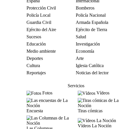
España
Internacional
Protección Civil
Bomberos
Policía Local
Policía Nacional
Guardia Civil
Armada Española
Ejército del Aire
Ejército de Tierra
Sucesos
Salud
Educación
Investigación
Medio ambiente
Economía
Deportes
Arte
Cultura
Iglesia Católica
Reportajes
Noticias del lector
Servicios
Fotos
Vídeos
Encuesta
Tiras cómicas
Vídeos La Noción
Las Columnas