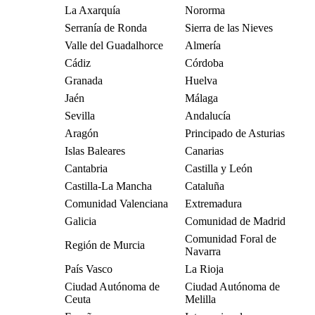
La Axarquía
Nororma
Serranía de Ronda
Sierra de las Nieves
Valle del Guadalhorce
Almería
Cádiz
Córdoba
Granada
Huelva
Jaén
Málaga
Sevilla
Andalucía
Aragón
Principado de Asturias
Islas Baleares
Canarias
Cantabria
Castilla y León
Castilla-La Mancha
Cataluña
Comunidad Valenciana
Extremadura
Galicia
Comunidad de Madrid
Comunidad Foral de
Región de Murcia
Navarra
País Vasco
La Rioja
Ciudad Autónoma de
Ciudad Autónoma de
Ceuta
Melilla