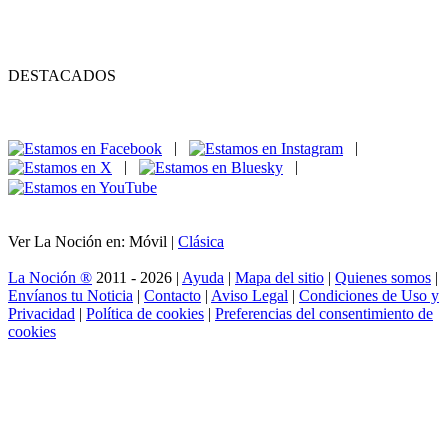
DESTACADOS
|
|
|
|
Ver La Noción en: Móvil |
Clásica
La Noción ®
2011 - 2026 |
Ayuda
|
Mapa del sitio
|
Quienes somos
|
Envíanos tu Noticia
|
Contacto
|
Aviso Legal
|
Condiciones de Uso y
Privacidad
|
Política de cookies
|
Preferencias del consentimiento de
cookies