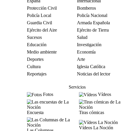
España
Internacional
Protección Civil
Bomberos
Policía Local
Policía Nacional
Guardia Civil
Armada Española
Ejército del Aire
Ejército de Tierra
Sucesos
Salud
Educación
Investigación
Medio ambiente
Economía
Deportes
Arte
Cultura
Iglesia Católica
Reportajes
Noticias del lector
Servicios
Fotos
Vídeos
Encuesta
Tiras cómicas
Vídeos La Noción
Las Columnas