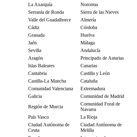
La Axarquía
Nororma
Serranía de Ronda
Sierra de las Nieves
Valle del Guadalhorce
Almería
Cádiz
Córdoba
Granada
Huelva
Jaén
Málaga
Sevilla
Andalucía
Aragón
Principado de Asturias
Islas Baleares
Canarias
Cantabria
Castilla y León
Castilla-La Mancha
Cataluña
Comunidad Valenciana
Extremadura
Galicia
Comunidad de Madrid
Comunidad Foral de
Región de Murcia
Navarra
País Vasco
La Rioja
Ciudad Autónoma de
Ciudad Autónoma de
Ceuta
Melilla