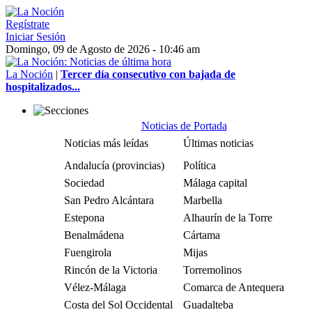
Regístrate
Iniciar Sesión
Domingo, 09 de Agosto de 2026 - 10:46 am
La Noción
|
Tercer día consecutivo con bajada de
hospitalizados...
Noticias de Portada
Noticias más leídas
Últimas noticias
Andalucía (provincias)
Política
Sociedad
Málaga capital
San Pedro Alcántara
Marbella
Estepona
Alhaurín de la Torre
Benalmádena
Cártama
Fuengirola
Mijas
Rincón de la Victoria
Torremolinos
Vélez-Málaga
Comarca de Antequera
Costa del Sol Occidental
Guadalteba