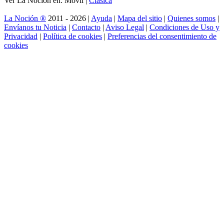
Ver La Noción en: Móvil |
Clásica
La Noción ®
2011 - 2026 |
Ayuda
|
Mapa del sitio
|
Quienes somos
|
Envíanos tu Noticia
|
Contacto
|
Aviso Legal
|
Condiciones de Uso y
Privacidad
|
Política de cookies
|
Preferencias del consentimiento de
cookies