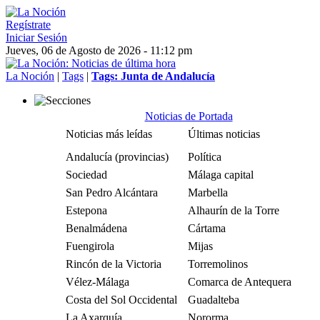
Regístrate
Iniciar Sesión
Jueves, 06 de Agosto de 2026 - 11:12 pm
La Noción
|
Tags
|
Tags: Junta de Andalucía
Noticias de Portada
Noticias más leídas
Últimas noticias
Andalucía (provincias)
Política
Sociedad
Málaga capital
San Pedro Alcántara
Marbella
Estepona
Alhaurín de la Torre
Benalmádena
Cártama
Fuengirola
Mijas
Rincón de la Victoria
Torremolinos
Vélez-Málaga
Comarca de Antequera
Costa del Sol Occidental
Guadalteba
La Axarquía
Nororma