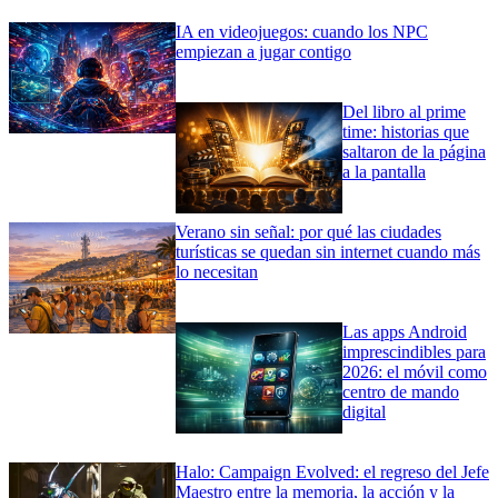
IA en videojuegos: cuando los NPC
empiezan a jugar contigo
Del libro al prime
time: historias que
saltaron de la página
a la pantalla
Verano sin señal: por qué las ciudades
turísticas se quedan sin internet cuando más
lo necesitan
Las apps Android
imprescindibles para
2026: el móvil como
centro de mando
digital
Halo: Campaign Evolved: el regreso del Jefe
Maestro entre la memoria, la acción y la