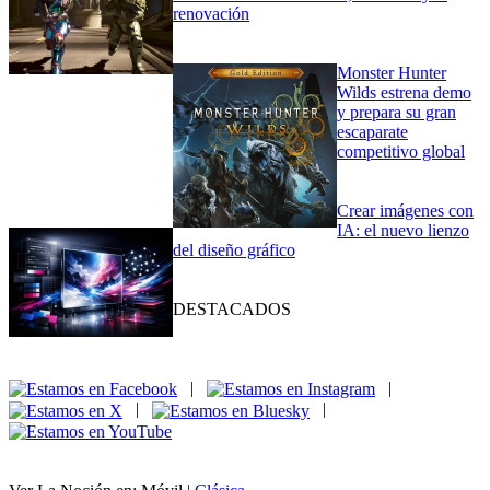
renovación
Monster Hunter
Wilds estrena demo
y prepara su gran
escaparate
competitivo global
Crear imágenes con
IA: el nuevo lienzo
del diseño gráfico
DESTACADOS
|
|
|
|