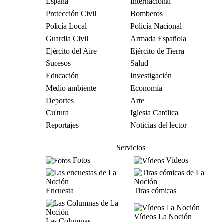
España
Internacional
Protección Civil
Bomberos
Policía Local
Policía Nacional
Guardia Civil
Armada Española
Ejército del Aire
Ejército de Tierra
Sucesos
Salud
Educación
Investigación
Medio ambiente
Economía
Deportes
Arte
Cultura
Iglesia Católica
Reportajes
Noticias del lector
Servicios
Fotos
Vídeos
Encuesta
Tiras cómicas
Vídeos La Noción
Las Columnas