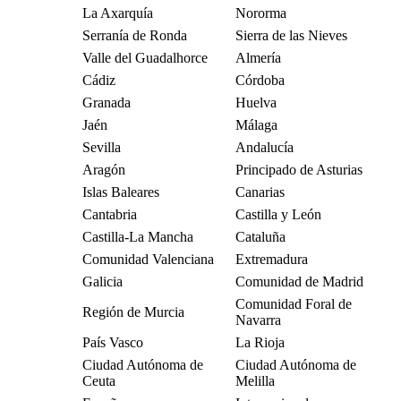
La Axarquía
Nororma
Serranía de Ronda
Sierra de las Nieves
Valle del Guadalhorce
Almería
Cádiz
Córdoba
Granada
Huelva
Jaén
Málaga
Sevilla
Andalucía
Aragón
Principado de Asturias
Islas Baleares
Canarias
Cantabria
Castilla y León
Castilla-La Mancha
Cataluña
Comunidad Valenciana
Extremadura
Galicia
Comunidad de Madrid
Comunidad Foral de
Región de Murcia
Navarra
País Vasco
La Rioja
Ciudad Autónoma de
Ciudad Autónoma de
Ceuta
Melilla