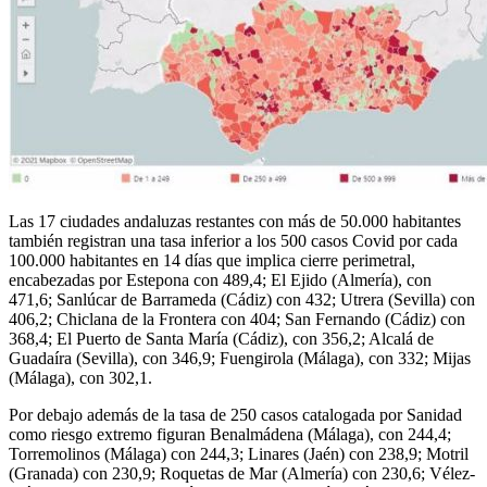
Las 17 ciudades andaluzas restantes con más de 50.000 habitantes
también registran una tasa inferior a los 500 casos Covid por cada
100.000 habitantes en 14 días que implica cierre perimetral,
encabezadas por Estepona con 489,4; El Ejido (Almería), con
471,6; Sanlúcar de Barrameda (Cádiz) con 432; Utrera (Sevilla) con
406,2; Chiclana de la Frontera con 404; San Fernando (Cádiz) con
368,4; El Puerto de Santa María (Cádiz), con 356,2; Alcalá de
Guadaíra (Sevilla), con 346,9; Fuengirola (Málaga), con 332; Mijas
(Málaga), con 302,1.
Por debajo además de la tasa de 250 casos catalogada por Sanidad
como riesgo extremo figuran Benalmádena (Málaga), con 244,4;
Torremolinos (Málaga) con 244,3; Linares (Jaén) con 238,9; Motril
(Granada) con 230,9; Roquetas de Mar (Almería) con 230,6; Vélez-