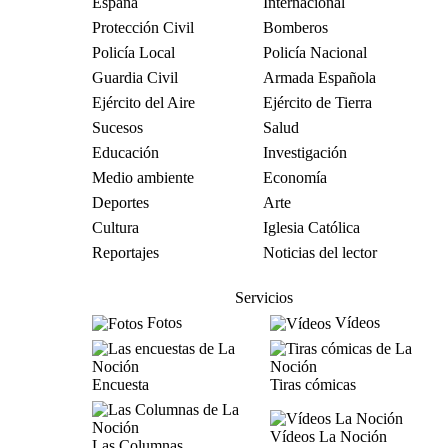
España
Internacional
Protección Civil
Bomberos
Policía Local
Policía Nacional
Guardia Civil
Armada Española
Ejército del Aire
Ejército de Tierra
Sucesos
Salud
Educación
Investigación
Medio ambiente
Economía
Deportes
Arte
Cultura
Iglesia Católica
Reportajes
Noticias del lector
Servicios
Fotos
Vídeos
Encuesta
Tiras cómicas
Vídeos La Noción
Las Columnas