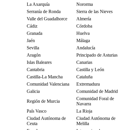
La Axarquía
Nororma
Serranía de Ronda
Sierra de las Nieves
Valle del Guadalhorce
Almería
Cádiz
Córdoba
Granada
Huelva
Jaén
Málaga
Sevilla
Andalucía
Aragón
Principado de Asturias
Islas Baleares
Canarias
Cantabria
Castilla y León
Castilla-La Mancha
Cataluña
Comunidad Valenciana
Extremadura
Galicia
Comunidad de Madrid
Comunidad Foral de
Región de Murcia
Navarra
País Vasco
La Rioja
Ciudad Autónoma de
Ciudad Autónoma de
Ceuta
Melilla