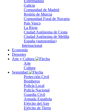
Extremadura
Galicia
Comunidad de Madrid
Región de Murcia
Comunidad Foral de Navarra
País Vasco
La Rioja
Ciudad Autónoma de Ceuta
Ciudad Autónoma de Melilla
España (autonomías)
Internacional
Economía
Deportes
Arte y Cultura
Arte
Cultura
Seguridad
Protección Civil
Bomberos
Policía Local
Policía Nacional
Guardia Civil
Armada Española
Ejército del Aire
Ejército de Tierra