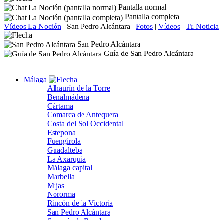
Pantalla normal
Pantalla completa
Vídeos La Noción
|
San Pedro Alcántara
|
Fotos
|
Vídeos
|
Tu Noticia
San Pedro Alcántara
Guía de San Pedro Alcántara
Málaga
Alhaurín de la Torre
Benalmádena
Cártama
Comarca de Antequera
Costa del Sol Occidental
Estepona
Fuengirola
Guadalteba
La Axarquía
Málaga capital
Marbella
Mijas
Nororma
Rincón de la Victoria
San Pedro Alcántara