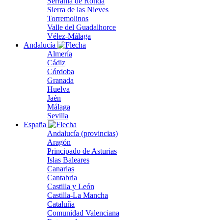
Serranía de Ronda
Sierra de las Nieves
Torremolinos
Valle del Guadalhorce
Vélez-Málaga
Andalucía
Almería
Cádiz
Córdoba
Granada
Huelva
Jaén
Málaga
Sevilla
España
Andalucía (provincias)
Aragón
Principado de Asturias
Islas Baleares
Canarias
Cantabria
Castilla y León
Castilla-La Mancha
Cataluña
Comunidad Valenciana