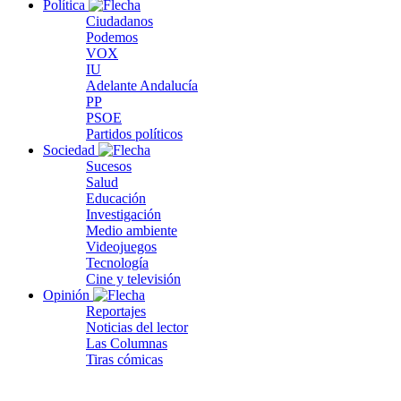
Política
Ciudadanos
Podemos
VOX
IU
Adelante Andalucía
PP
PSOE
Partidos políticos
Sociedad
Sucesos
Salud
Educación
Investigación
Medio ambiente
Videojuegos
Tecnología
Cine y televisión
Opinión
Reportajes
Noticias del lector
Las Columnas
Tiras cómicas