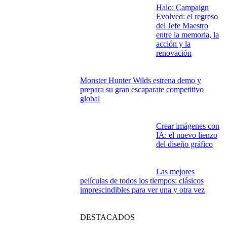
Halo: Campaign
Evolved: el regreso
del Jefe Maestro
entre la memoria, la
acción y la
renovación
Monster Hunter Wilds estrena demo y
prepara su gran escaparate competitivo
global
Crear imágenes con
IA: el nuevo lienzo
del diseño gráfico
Las mejores
películas de todos los tiempos: clásicos
imprescindibles para ver una y otra vez
DESTACADOS