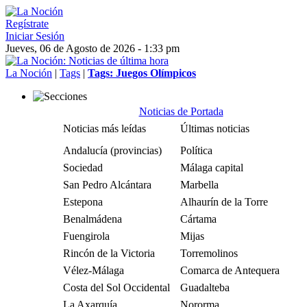
Regístrate
Iniciar Sesión
Jueves, 06 de Agosto de 2026 - 1:33 pm
La Noción
|
Tags
|
Tags: Juegos Olímpicos
Noticias de Portada
Noticias más leídas
Últimas noticias
Andalucía (provincias)
Política
Sociedad
Málaga capital
San Pedro Alcántara
Marbella
Estepona
Alhaurín de la Torre
Benalmádena
Cártama
Fuengirola
Mijas
Rincón de la Victoria
Torremolinos
Vélez-Málaga
Comarca de Antequera
Costa del Sol Occidental
Guadalteba
La Axarquía
Nororma