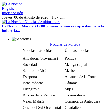
Regístrate
Iniciar Sesión
Jueves, 06 de Agosto de 2026 - 1:37 pm
La Noción
|
Más de 21.000 jóvenes latinos se capacitan para la
industria...
Noticias de Portada
Noticias más leídas
Últimas noticias
Andalucía (provincias)
Política
Sociedad
Málaga capital
San Pedro Alcántara
Marbella
Estepona
Alhaurín de la Torre
Benalmádena
Cártama
Fuengirola
Mijas
Rincón de la Victoria
Torremolinos
Vélez-Málaga
Comarca de Antequera
Costa del Sol Occidental
Guadalteba