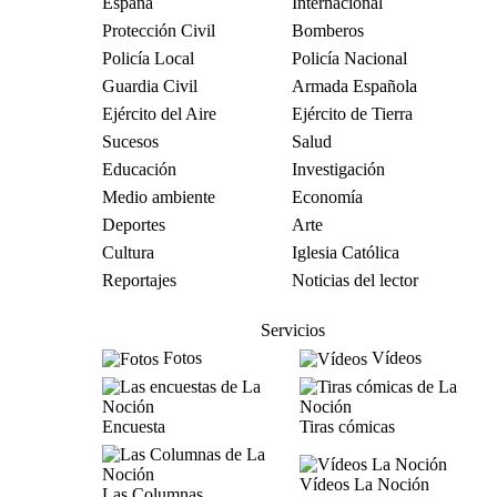
España
Internacional
Protección Civil
Bomberos
Policía Local
Policía Nacional
Guardia Civil
Armada Española
Ejército del Aire
Ejército de Tierra
Sucesos
Salud
Educación
Investigación
Medio ambiente
Economía
Deportes
Arte
Cultura
Iglesia Católica
Reportajes
Noticias del lector
Servicios
Fotos
Vídeos
Encuesta
Tiras cómicas
Vídeos La Noción
Las Columnas