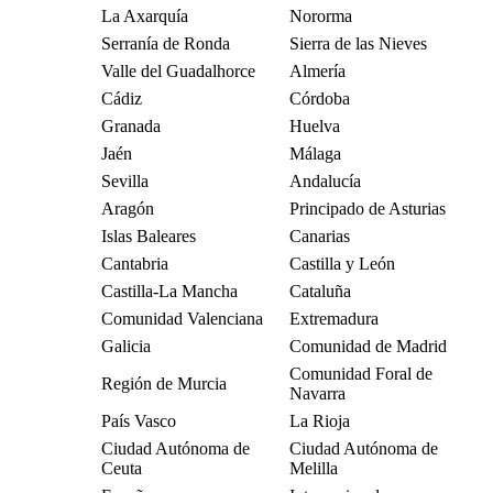
La Axarquía
Nororma
Serranía de Ronda
Sierra de las Nieves
Valle del Guadalhorce
Almería
Cádiz
Córdoba
Granada
Huelva
Jaén
Málaga
Sevilla
Andalucía
Aragón
Principado de Asturias
Islas Baleares
Canarias
Cantabria
Castilla y León
Castilla-La Mancha
Cataluña
Comunidad Valenciana
Extremadura
Galicia
Comunidad de Madrid
Comunidad Foral de
Región de Murcia
Navarra
País Vasco
La Rioja
Ciudad Autónoma de
Ciudad Autónoma de
Ceuta
Melilla