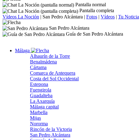
Pantalla normal
Pantalla completa
Vídeos La Noción
|
San Pedro Alcántara
|
Fotos
|
Vídeos
|
Tu Noticia
San Pedro Alcántara
Guía de San Pedro Alcántara
Málaga
Alhaurín de la Torre
Benalmádena
Cártama
Comarca de Antequera
Costa del Sol Occidental
Estepona
Fuengirola
Guadalteba
La Axarquía
Málaga capital
Marbella
Mijas
Nororma
Rincón de la Victoria
San Pedro Alcántara