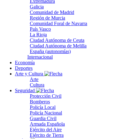
Extremadura
Galicia
Comunidad de Madrid
Región de Murcia
Comunidad Foral de Navarra
País Vasco
La Rioja
Ciudad Autónoma de Ceuta
Ciudad Autónoma de Melilla
España (autonomías)
Internacional
Economía
Deportes
Arte y Cultura
Arte
Cultura
Seguridad
Protección Civil
Bomberos
Policía Local
Policía Nacional
Guardia Civil
Armada Española
Ejército del Aire
Ejército de Tierra