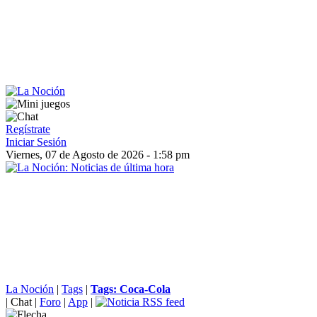
Regístrate
Iniciar Sesión
Viernes, 07 de Agosto de 2026 - 1:58 pm
La Noción
|
Tags
|
Tags: Coca-Cola
|
Chat
|
Foro
|
App
|