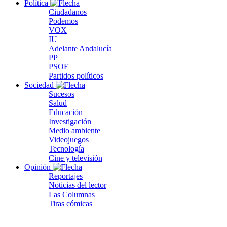
Política
Ciudadanos
Podemos
VOX
IU
Adelante Andalucía
PP
PSOE
Partidos políticos
Sociedad
Sucesos
Salud
Educación
Investigación
Medio ambiente
Videojuegos
Tecnología
Cine y televisión
Opinión
Reportajes
Noticias del lector
Las Columnas
Tiras cómicas