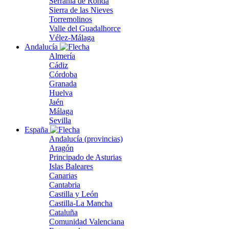
Serranía de Ronda
Sierra de las Nieves
Torremolinos
Valle del Guadalhorce
Vélez-Málaga
Andalucía
Almería
Cádiz
Córdoba
Granada
Huelva
Jaén
Málaga
Sevilla
España
Andalucía (provincias)
Aragón
Principado de Asturias
Islas Baleares
Canarias
Cantabria
Castilla y León
Castilla-La Mancha
Cataluña
Comunidad Valenciana