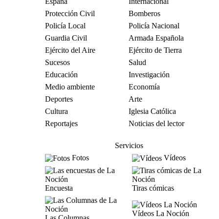
España
Internacional
Protección Civil
Bomberos
Policía Local
Policía Nacional
Guardia Civil
Armada Española
Ejército del Aire
Ejército de Tierra
Sucesos
Salud
Educación
Investigación
Medio ambiente
Economía
Deportes
Arte
Cultura
Iglesia Católica
Reportajes
Noticias del lector
Servicios
Fotos
Vídeos
Encuesta
Tiras cómicas
Vídeos La Noción
Las Columnas