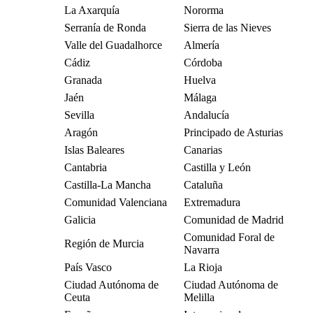
La Axarquía
Nororma
Serranía de Ronda
Sierra de las Nieves
Valle del Guadalhorce
Almería
Cádiz
Córdoba
Granada
Huelva
Jaén
Málaga
Sevilla
Andalucía
Aragón
Principado de Asturias
Islas Baleares
Canarias
Cantabria
Castilla y León
Castilla-La Mancha
Cataluña
Comunidad Valenciana
Extremadura
Galicia
Comunidad de Madrid
Comunidad Foral de
Región de Murcia
Navarra
País Vasco
La Rioja
Ciudad Autónoma de
Ciudad Autónoma de
Ceuta
Melilla