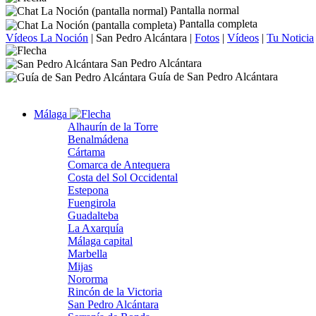
Pantalla normal
Pantalla completa
Vídeos La Noción
|
San Pedro Alcántara
|
Fotos
|
Vídeos
|
Tu Noticia
San Pedro Alcántara
Guía de San Pedro Alcántara
Málaga
Alhaurín de la Torre
Benalmádena
Cártama
Comarca de Antequera
Costa del Sol Occidental
Estepona
Fuengirola
Guadalteba
La Axarquía
Málaga capital
Marbella
Mijas
Nororma
Rincón de la Victoria
San Pedro Alcántara