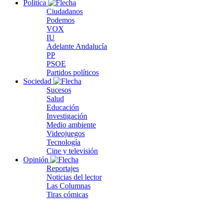
Política
Ciudadanos
Podemos
VOX
IU
Adelante Andalucía
PP
PSOE
Partidos políticos
Sociedad
Sucesos
Salud
Educación
Investigación
Medio ambiente
Videojuegos
Tecnología
Cine y televisión
Opinión
Reportajes
Noticias del lector
Las Columnas
Tiras cómicas