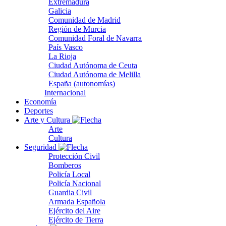
Extremadura
Galicia
Comunidad de Madrid
Región de Murcia
Comunidad Foral de Navarra
País Vasco
La Rioja
Ciudad Autónoma de Ceuta
Ciudad Autónoma de Melilla
España (autonomías)
Internacional
Economía
Deportes
Arte y Cultura
Arte
Cultura
Seguridad
Protección Civil
Bomberos
Policía Local
Policía Nacional
Guardia Civil
Armada Española
Ejército del Aire
Ejército de Tierra