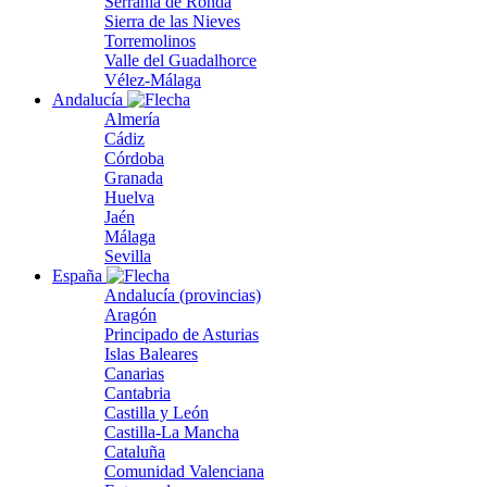
Serranía de Ronda
Sierra de las Nieves
Torremolinos
Valle del Guadalhorce
Vélez-Málaga
Andalucía
Almería
Cádiz
Córdoba
Granada
Huelva
Jaén
Málaga
Sevilla
España
Andalucía (provincias)
Aragón
Principado de Asturias
Islas Baleares
Canarias
Cantabria
Castilla y León
Castilla-La Mancha
Cataluña
Comunidad Valenciana