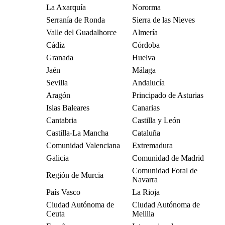
La Axarquía
Nororma
Serranía de Ronda
Sierra de las Nieves
Valle del Guadalhorce
Almería
Cádiz
Córdoba
Granada
Huelva
Jaén
Málaga
Sevilla
Andalucía
Aragón
Principado de Asturias
Islas Baleares
Canarias
Cantabria
Castilla y León
Castilla-La Mancha
Cataluña
Comunidad Valenciana
Extremadura
Galicia
Comunidad de Madrid
Comunidad Foral de
Región de Murcia
Navarra
País Vasco
La Rioja
Ciudad Autónoma de
Ciudad Autónoma de
Ceuta
Melilla