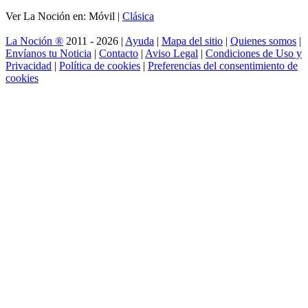
Ver La Noción en: Móvil |
Clásica
La Noción ®
2011 - 2026 |
Ayuda
|
Mapa del sitio
|
Quienes somos
|
Envíanos tu Noticia
|
Contacto
|
Aviso Legal
|
Condiciones de Uso y
Privacidad
|
Política de cookies
|
Preferencias del consentimiento de
cookies