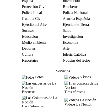
España
Internacional
Protección Civil
Bomberos
Policía Local
Policía Nacional
Guardia Civil
Armada Española
Ejército del Aire
Ejército de Tierra
Sucesos
Salud
Educación
Investigación
Medio ambiente
Economía
Deportes
Arte
Cultura
Iglesia Católica
Reportajes
Noticias del lector
Servicios
Fotos
Vídeos
Encuesta
Tiras cómicas
Vídeos La Noción
Las Columnas