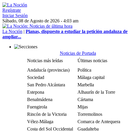
Regístrate
Iniciar Sesión
Sábado, 08 de Agosto de 2026 - 4:03 am
La Noción
|
Planas, dispuesto a estudiar la petición andaluza de
ampliar...
Noticias de Portada
Noticias más leídas
Últimas noticias
Andalucía (provincias)
Política
Sociedad
Málaga capital
San Pedro Alcántara
Marbella
Estepona
Alhaurín de la Torre
Benalmádena
Cártama
Fuengirola
Mijas
Rincón de la Victoria
Torremolinos
Vélez-Málaga
Comarca de Antequera
Costa del Sol Occidental
Guadalteba