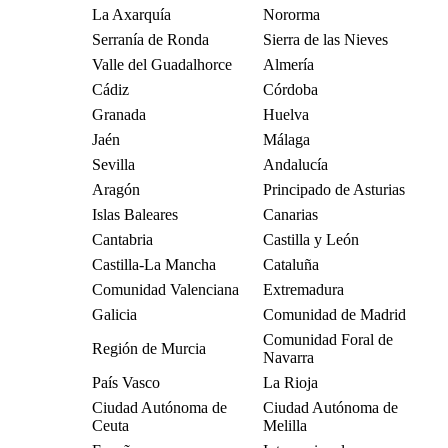
La Axarquía
Nororma
Serranía de Ronda
Sierra de las Nieves
Valle del Guadalhorce
Almería
Cádiz
Córdoba
Granada
Huelva
Jaén
Málaga
Sevilla
Andalucía
Aragón
Principado de Asturias
Islas Baleares
Canarias
Cantabria
Castilla y León
Castilla-La Mancha
Cataluña
Comunidad Valenciana
Extremadura
Galicia
Comunidad de Madrid
Comunidad Foral de
Región de Murcia
Navarra
País Vasco
La Rioja
Ciudad Autónoma de
Ciudad Autónoma de
Ceuta
Melilla