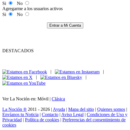
Si
No
Agregarme a los usuarios activos
Si
No
Entrar a Mi Cuenta
DESTACADOS
|
|
|
|
Ver La Noción en: Móvil |
Clásica
La Noción ®
2011 - 2026 |
Ayuda
|
Mapa del sitio
|
Quienes somos
|
Envíanos tu Noticia
|
Contacto
|
Aviso Legal
|
Condiciones de Uso y
Privacidad
|
Política de cookies
|
Preferencias del consentimiento de
cookies