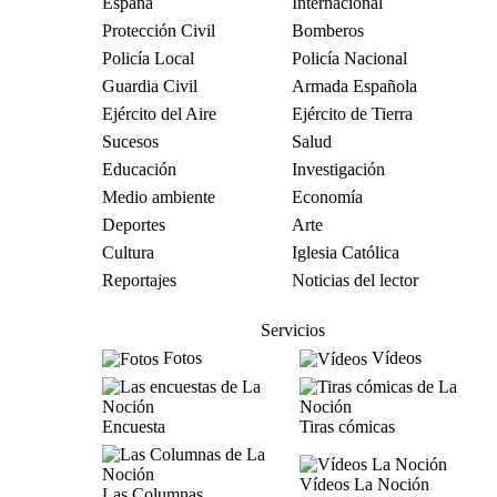
España
Internacional
Protección Civil
Bomberos
Policía Local
Policía Nacional
Guardia Civil
Armada Española
Ejército del Aire
Ejército de Tierra
Sucesos
Salud
Educación
Investigación
Medio ambiente
Economía
Deportes
Arte
Cultura
Iglesia Católica
Reportajes
Noticias del lector
Servicios
Fotos
Vídeos
Encuesta
Tiras cómicas
Vídeos La Noción
Las Columnas