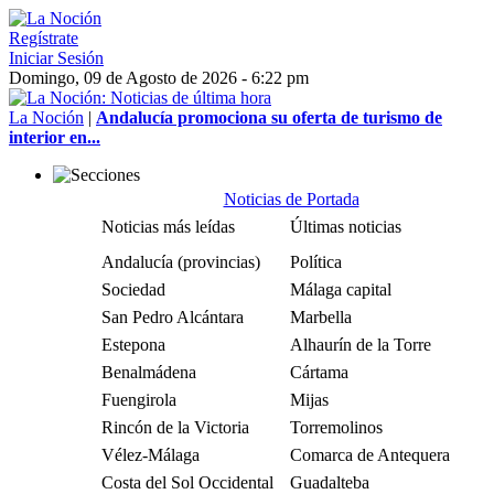
Regístrate
Iniciar Sesión
Domingo, 09 de Agosto de 2026 - 6:22 pm
La Noción
|
Andalucía promociona su oferta de turismo de
interior en...
Noticias de Portada
Noticias más leídas
Últimas noticias
Andalucía (provincias)
Política
Sociedad
Málaga capital
San Pedro Alcántara
Marbella
Estepona
Alhaurín de la Torre
Benalmádena
Cártama
Fuengirola
Mijas
Rincón de la Victoria
Torremolinos
Vélez-Málaga
Comarca de Antequera
Costa del Sol Occidental
Guadalteba