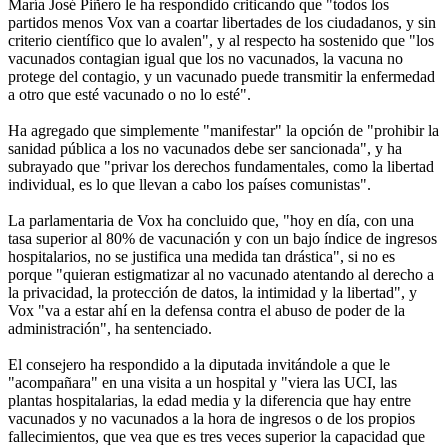
María José Piñero le ha respondido criticando que "todos los
partidos menos Vox van a coartar libertades de los ciudadanos, y sin
criterio científico que lo avalen", y al respecto ha sostenido que "los
vacunados contagian igual que los no vacunados, la vacuna no
protege del contagio, y un vacunado puede transmitir la enfermedad
a otro que esté vacunado o no lo esté".
Ha agregado que simplemente "manifestar" la opción de "prohibir la
sanidad pública a los no vacunados debe ser sancionada", y ha
subrayado que "privar los derechos fundamentales, como la libertad
individual, es lo que llevan a cabo los países comunistas".
La parlamentaria de Vox ha concluido que, "hoy en día, con una
tasa superior al 80% de vacunación y con un bajo índice de ingresos
hospitalarios, no se justifica una medida tan drástica", si no es
porque "quieran estigmatizar al no vacunado atentando al derecho a
la privacidad, la protección de datos, la intimidad y la libertad", y
Vox "va a estar ahí en la defensa contra el abuso de poder de la
administración", ha sentenciado.
El consejero ha respondido a la diputada invitándole a que le
"acompañara" en una visita a un hospital y "viera las UCI, las
plantas hospitalarias, la edad media y la diferencia que hay entre
vacunados y no vacunados a la hora de ingresos o de los propios
fallecimientos, que vea que es tres veces superior la capacidad que