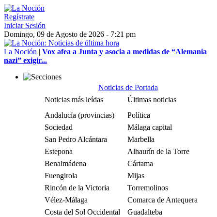
Regístrate
Iniciar Sesión
Domingo, 09 de Agosto de 2026 - 7:21 pm
La Noción
|
Vox afea a Junta y asocia a medidas de “Alemania
nazi” exigir...
Noticias de Portada
Noticias más leídas
Últimas noticias
Andalucía (provincias)
Política
Sociedad
Málaga capital
San Pedro Alcántara
Marbella
Estepona
Alhaurín de la Torre
Benalmádena
Cártama
Fuengirola
Mijas
Rincón de la Victoria
Torremolinos
Vélez-Málaga
Comarca de Antequera
Costa del Sol Occidental
Guadalteba