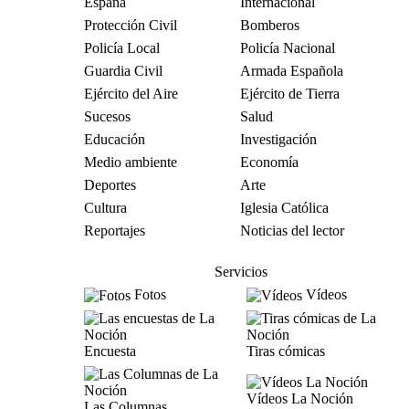
España
Internacional
Protección Civil
Bomberos
Policía Local
Policía Nacional
Guardia Civil
Armada Española
Ejército del Aire
Ejército de Tierra
Sucesos
Salud
Educación
Investigación
Medio ambiente
Economía
Deportes
Arte
Cultura
Iglesia Católica
Reportajes
Noticias del lector
Servicios
Fotos
Vídeos
Encuesta
Tiras cómicas
Vídeos La Noción
Las Columnas