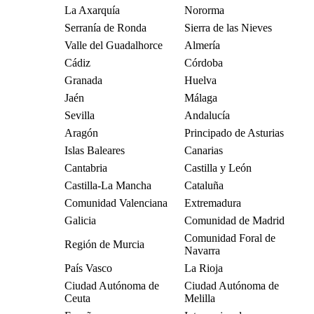
La Axarquía
Nororma
Serranía de Ronda
Sierra de las Nieves
Valle del Guadalhorce
Almería
Cádiz
Córdoba
Granada
Huelva
Jaén
Málaga
Sevilla
Andalucía
Aragón
Principado de Asturias
Islas Baleares
Canarias
Cantabria
Castilla y León
Castilla-La Mancha
Cataluña
Comunidad Valenciana
Extremadura
Galicia
Comunidad de Madrid
Comunidad Foral de
Región de Murcia
Navarra
País Vasco
La Rioja
Ciudad Autónoma de
Ciudad Autónoma de
Ceuta
Melilla