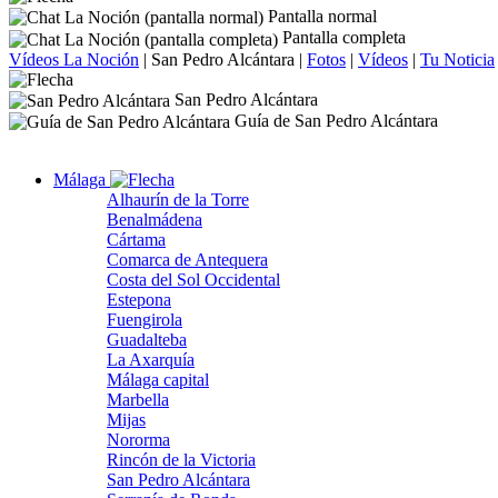
Pantalla normal
Pantalla completa
Vídeos La Noción
|
San Pedro Alcántara
|
Fotos
|
Vídeos
|
Tu Noticia
San Pedro Alcántara
Guía de San Pedro Alcántara
Málaga
Alhaurín de la Torre
Benalmádena
Cártama
Comarca de Antequera
Costa del Sol Occidental
Estepona
Fuengirola
Guadalteba
La Axarquía
Málaga capital
Marbella
Mijas
Nororma
Rincón de la Victoria
San Pedro Alcántara