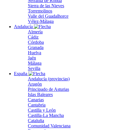
Serranía de Ronda
Sierra de las Nieves
Torremolinos
Valle del Guadalhorce
Vélez-Málaga
Andalucía
Almería
Cádiz
Córdoba
Granada
Huelva
Jaén
Málaga
Sevilla
España
Andalucía (provincias)
Aragón
Principado de Asturias
Islas Baleares
Canarias
Cantabria
Castilla y León
Castilla-La Mancha
Cataluña
Comunidad Valenciana