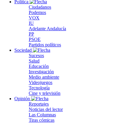
Política
Ciudadanos
Podemos
VOX
IU
Adelante Andalucía
PP
PSOE
Partidos políticos
Sociedad
Sucesos
Salud
Educación
Investigación
Medio ambiente
Videojuegos
Tecnología
Cine y televisión
Opinión
Reportajes
Noticias del lector
Las Columnas
Tiras cómicas