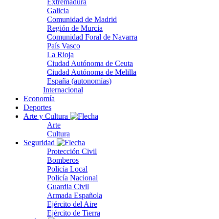
Extremadura
Galicia
Comunidad de Madrid
Región de Murcia
Comunidad Foral de Navarra
País Vasco
La Rioja
Ciudad Autónoma de Ceuta
Ciudad Autónoma de Melilla
España (autonomías)
Internacional
Economía
Deportes
Arte y Cultura
Arte
Cultura
Seguridad
Protección Civil
Bomberos
Policía Local
Policía Nacional
Guardia Civil
Armada Española
Ejército del Aire
Ejército de Tierra