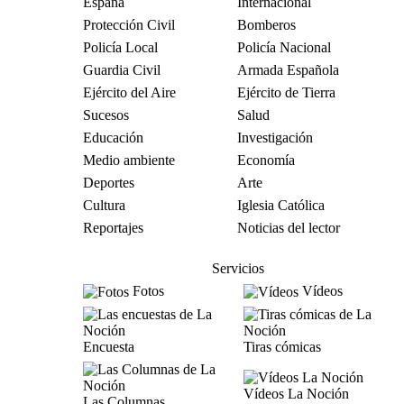
España
Internacional
Protección Civil
Bomberos
Policía Local
Policía Nacional
Guardia Civil
Armada Española
Ejército del Aire
Ejército de Tierra
Sucesos
Salud
Educación
Investigación
Medio ambiente
Economía
Deportes
Arte
Cultura
Iglesia Católica
Reportajes
Noticias del lector
Servicios
Fotos
Vídeos
Encuesta
Tiras cómicas
Vídeos La Noción
Las Columnas