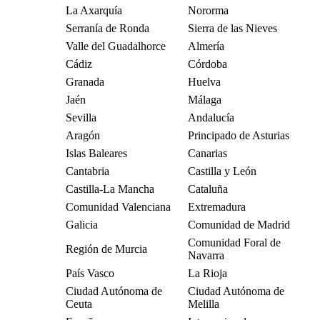
La Axarquía
Nororma
Serranía de Ronda
Sierra de las Nieves
Valle del Guadalhorce
Almería
Cádiz
Córdoba
Granada
Huelva
Jaén
Málaga
Sevilla
Andalucía
Aragón
Principado de Asturias
Islas Baleares
Canarias
Cantabria
Castilla y León
Castilla-La Mancha
Cataluña
Comunidad Valenciana
Extremadura
Galicia
Comunidad de Madrid
Comunidad Foral de
Región de Murcia
Navarra
País Vasco
La Rioja
Ciudad Autónoma de
Ciudad Autónoma de
Ceuta
Melilla