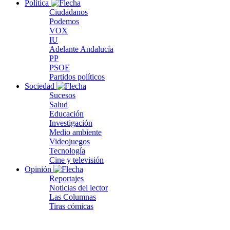
Política
Ciudadanos
Podemos
VOX
IU
Adelante Andalucía
PP
PSOE
Partidos políticos
Sociedad
Sucesos
Salud
Educación
Investigación
Medio ambiente
Videojuegos
Tecnología
Cine y televisión
Opinión
Reportajes
Noticias del lector
Las Columnas
Tiras cómicas