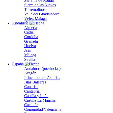
Serranía de Ronda
Sierra de las Nieves
Torremolinos
Valle del Guadalhorce
Vélez-Málaga
Andalucía
Almería
Cádiz
Córdoba
Granada
Huelva
Jaén
Málaga
Sevilla
España
Andalucía (provincias)
Aragón
Principado de Asturias
Islas Baleares
Canarias
Cantabria
Castilla y León
Castilla-La Mancha
Cataluña
Comunidad Valenciana