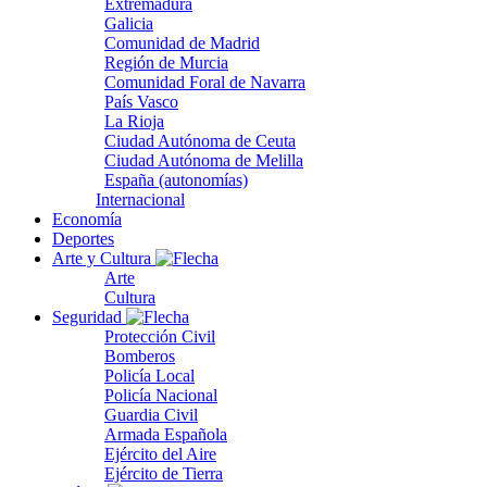
Extremadura
Galicia
Comunidad de Madrid
Región de Murcia
Comunidad Foral de Navarra
País Vasco
La Rioja
Ciudad Autónoma de Ceuta
Ciudad Autónoma de Melilla
España (autonomías)
Internacional
Economía
Deportes
Arte y Cultura
Arte
Cultura
Seguridad
Protección Civil
Bomberos
Policía Local
Policía Nacional
Guardia Civil
Armada Española
Ejército del Aire
Ejército de Tierra