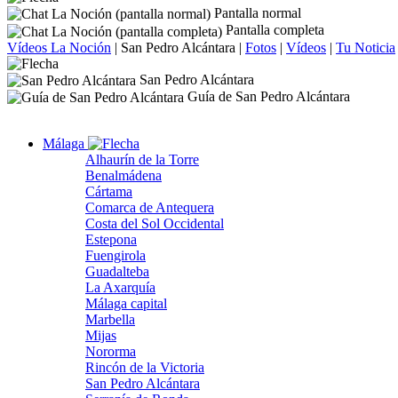
Pantalla normal
Pantalla completa
Vídeos La Noción
|
San Pedro Alcántara
|
Fotos
|
Vídeos
|
Tu Noticia
San Pedro Alcántara
Guía de San Pedro Alcántara
Málaga
Alhaurín de la Torre
Benalmádena
Cártama
Comarca de Antequera
Costa del Sol Occidental
Estepona
Fuengirola
Guadalteba
La Axarquía
Málaga capital
Marbella
Mijas
Nororma
Rincón de la Victoria
San Pedro Alcántara