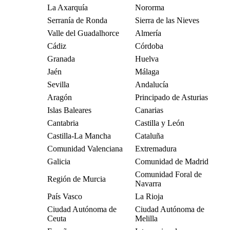
La Axarquía
Nororma
Serranía de Ronda
Sierra de las Nieves
Valle del Guadalhorce
Almería
Cádiz
Córdoba
Granada
Huelva
Jaén
Málaga
Sevilla
Andalucía
Aragón
Principado de Asturias
Islas Baleares
Canarias
Cantabria
Castilla y León
Castilla-La Mancha
Cataluña
Comunidad Valenciana
Extremadura
Galicia
Comunidad de Madrid
Comunidad Foral de
Región de Murcia
Navarra
País Vasco
La Rioja
Ciudad Autónoma de
Ciudad Autónoma de
Ceuta
Melilla