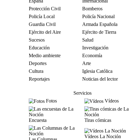
España
Internacional
Protección Civil
Bomberos
Policía Local
Policía Nacional
Guardia Civil
Armada Española
Ejército del Aire
Ejército de Tierra
Sucesos
Salud
Educación
Investigación
Medio ambiente
Economía
Deportes
Arte
Cultura
Iglesia Católica
Reportajes
Noticias del lector
Servicios
Fotos
Vídeos
Encuesta
Tiras cómicas
Vídeos La Noción
Las Columnas