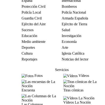
España
Internacional
Protección Civil
Bomberos
Policía Local
Policía Nacional
Guardia Civil
Armada Española
Ejército del Aire
Ejército de Tierra
Sucesos
Salud
Educación
Investigación
Medio ambiente
Economía
Deportes
Arte
Cultura
Iglesia Católica
Reportajes
Noticias del lector
Servicios
Fotos
Vídeos
Encuesta
Tiras cómicas
Vídeos La Noción
Las Columnas