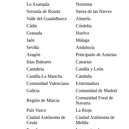
La Axarquía
Nororma
Serranía de Ronda
Sierra de las Nieves
Valle del Guadalhorce
Almería
Cádiz
Córdoba
Granada
Huelva
Jaén
Málaga
Sevilla
Andalucía
Aragón
Principado de Asturias
Islas Baleares
Canarias
Cantabria
Castilla y León
Castilla-La Mancha
Cataluña
Comunidad Valenciana
Extremadura
Galicia
Comunidad de Madrid
Comunidad Foral de
Región de Murcia
Navarra
País Vasco
La Rioja
Ciudad Autónoma de
Ciudad Autónoma de
Ceuta
Melilla