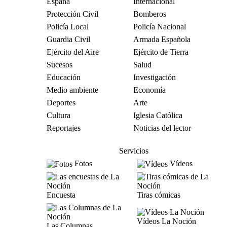
España
Internacional
Protección Civil
Bomberos
Policía Local
Policía Nacional
Guardia Civil
Armada Española
Ejército del Aire
Ejército de Tierra
Sucesos
Salud
Educación
Investigación
Medio ambiente
Economía
Deportes
Arte
Cultura
Iglesia Católica
Reportajes
Noticias del lector
Servicios
Fotos
Vídeos
Encuesta
Tiras cómicas
Vídeos La Noción
Las Columnas