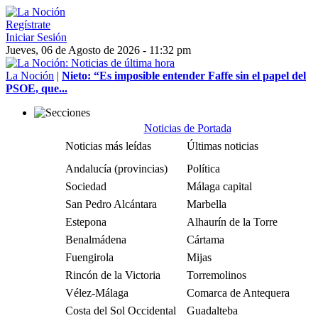
Regístrate
Iniciar Sesión
Jueves, 06 de Agosto de 2026 - 11:32 pm
La Noción
|
Nieto: “Es imposible entender Faffe sin el papel del
PSOE, que...
Noticias de Portada
Noticias más leídas
Últimas noticias
Andalucía (provincias)
Política
Sociedad
Málaga capital
San Pedro Alcántara
Marbella
Estepona
Alhaurín de la Torre
Benalmádena
Cártama
Fuengirola
Mijas
Rincón de la Victoria
Torremolinos
Vélez-Málaga
Comarca de Antequera
Costa del Sol Occidental
Guadalteba