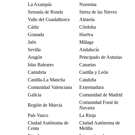
La Axarquía
Nororma
Serranía de Ronda
Sierra de las Nieves
Valle del Guadalhorce
Almería
Cádiz
Córdoba
Granada
Huelva
Jaén
Málaga
Sevilla
Andalucía
Aragón
Principado de Asturias
Islas Baleares
Canarias
Cantabria
Castilla y León
Castilla-La Mancha
Cataluña
Comunidad Valenciana
Extremadura
Galicia
Comunidad de Madrid
Comunidad Foral de
Región de Murcia
Navarra
País Vasco
La Rioja
Ciudad Autónoma de
Ciudad Autónoma de
Ceuta
Melilla