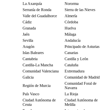
La Axarquía
Nororma
Serranía de Ronda
Sierra de las Nieves
Valle del Guadalhorce
Almería
Cádiz
Córdoba
Granada
Huelva
Jaén
Málaga
Sevilla
Andalucía
Aragón
Principado de Asturias
Islas Baleares
Canarias
Cantabria
Castilla y León
Castilla-La Mancha
Cataluña
Comunidad Valenciana
Extremadura
Galicia
Comunidad de Madrid
Comunidad Foral de
Región de Murcia
Navarra
País Vasco
La Rioja
Ciudad Autónoma de
Ciudad Autónoma de
Ceuta
Melilla