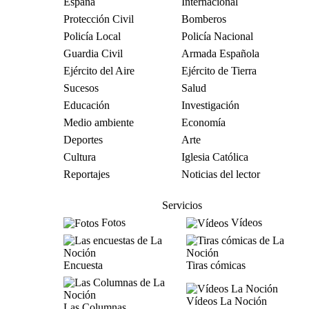
España
Internacional
Protección Civil
Bomberos
Policía Local
Policía Nacional
Guardia Civil
Armada Española
Ejército del Aire
Ejército de Tierra
Sucesos
Salud
Educación
Investigación
Medio ambiente
Economía
Deportes
Arte
Cultura
Iglesia Católica
Reportajes
Noticias del lector
Servicios
Fotos
Vídeos
Encuesta
Tiras cómicas
Vídeos La Noción
Las Columnas