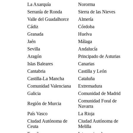
La Axarquía
Nororma
Serranía de Ronda
Sierra de las Nieves
Valle del Guadalhorce
Almería
Cádiz
Córdoba
Granada
Huelva
Jaén
Málaga
Sevilla
Andalucía
Aragón
Principado de Asturias
Islas Baleares
Canarias
Cantabria
Castilla y León
Castilla-La Mancha
Cataluña
Comunidad Valenciana
Extremadura
Galicia
Comunidad de Madrid
Comunidad Foral de
Región de Murcia
Navarra
País Vasco
La Rioja
Ciudad Autónoma de
Ciudad Autónoma de
Ceuta
Melilla