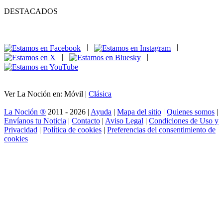
DESTACADOS
|
|
|
|
Ver La Noción en: Móvil |
Clásica
La Noción ®
2011 - 2026 |
Ayuda
|
Mapa del sitio
|
Quienes somos
|
Envíanos tu Noticia
|
Contacto
|
Aviso Legal
|
Condiciones de Uso y
Privacidad
|
Política de cookies
|
Preferencias del consentimiento de
cookies