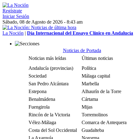
Regístrate
Iniciar Sesión
Sábado, 08 de Agosto de 2026 - 8:43 am
La Noción
|
Día Internacional del Ensayo Clínico en Andalucía
Noticias de Portada
Noticias más leídas
Últimas noticias
Andalucía (provincias)
Política
Sociedad
Málaga capital
San Pedro Alcántara
Marbella
Estepona
Alhaurín de la Torre
Benalmádena
Cártama
Fuengirola
Mijas
Rincón de la Victoria
Torremolinos
Vélez-Málaga
Comarca de Antequera
Costa del Sol Occidental
Guadalteba
La Axarquía
Nororma