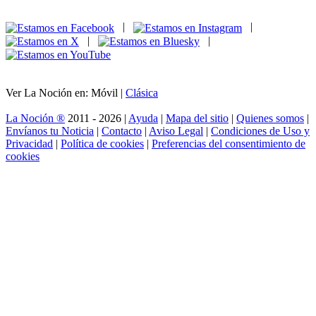
|
|
|
|
Ver La Noción en: Móvil |
Clásica
La Noción ®
2011 - 2026 |
Ayuda
|
Mapa del sitio
|
Quienes somos
|
Envíanos tu Noticia
|
Contacto
|
Aviso Legal
|
Condiciones de Uso y
Privacidad
|
Política de cookies
|
Preferencias del consentimiento de
cookies