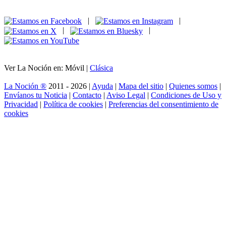
|
|
|
|
Ver La Noción en: Móvil |
Clásica
La Noción ®
2011 - 2026 |
Ayuda
|
Mapa del sitio
|
Quienes somos
|
Envíanos tu Noticia
|
Contacto
|
Aviso Legal
|
Condiciones de Uso y
Privacidad
|
Política de cookies
|
Preferencias del consentimiento de
cookies