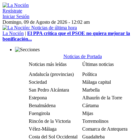
Regístrate
Iniciar Sesión
Domingo, 09 de Agosto de 2026 - 12:02 am
La Noción
|
El PPA critica que el PSOE no quiera mejorar la
bonificación...
Noticias de Portada
Noticias más leídas
Últimas noticias
Andalucía (provincias)
Política
Sociedad
Málaga capital
San Pedro Alcántara
Marbella
Estepona
Alhaurín de la Torre
Benalmádena
Cártama
Fuengirola
Mijas
Rincón de la Victoria
Torremolinos
Vélez-Málaga
Comarca de Antequera
Costa del Sol Occidental
Guadalteba