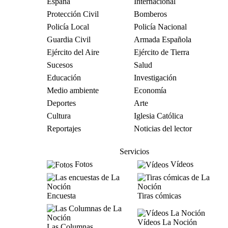
España
Internacional
Protección Civil
Bomberos
Policía Local
Policía Nacional
Guardia Civil
Armada Española
Ejército del Aire
Ejército de Tierra
Sucesos
Salud
Educación
Investigación
Medio ambiente
Economía
Deportes
Arte
Cultura
Iglesia Católica
Reportajes
Noticias del lector
Servicios
Fotos
Vídeos
Encuesta
Tiras cómicas
Vídeos La Noción
Las Columnas