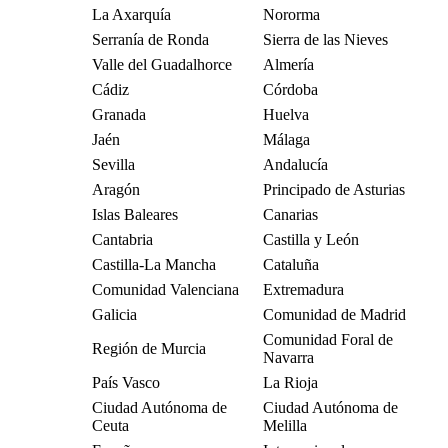
La Axarquía
Nororma
Serranía de Ronda
Sierra de las Nieves
Valle del Guadalhorce
Almería
Cádiz
Córdoba
Granada
Huelva
Jaén
Málaga
Sevilla
Andalucía
Aragón
Principado de Asturias
Islas Baleares
Canarias
Cantabria
Castilla y León
Castilla-La Mancha
Cataluña
Comunidad Valenciana
Extremadura
Galicia
Comunidad de Madrid
Comunidad Foral de
Región de Murcia
Navarra
País Vasco
La Rioja
Ciudad Autónoma de
Ciudad Autónoma de
Ceuta
Melilla