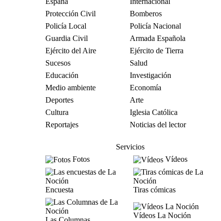
España
Internacional
Protección Civil
Bomberos
Policía Local
Policía Nacional
Guardia Civil
Armada Española
Ejército del Aire
Ejército de Tierra
Sucesos
Salud
Educación
Investigación
Medio ambiente
Economía
Deportes
Arte
Cultura
Iglesia Católica
Reportajes
Noticias del lector
Servicios
Fotos
Vídeos
Encuesta
Tiras cómicas
Vídeos La Noción
Las Columnas