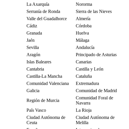
La Axarquía
Nororma
Serranía de Ronda
Sierra de las Nieves
Valle del Guadalhorce
Almería
Cádiz
Córdoba
Granada
Huelva
Jaén
Málaga
Sevilla
Andalucía
Aragón
Principado de Asturias
Islas Baleares
Canarias
Cantabria
Castilla y León
Castilla-La Mancha
Cataluña
Comunidad Valenciana
Extremadura
Galicia
Comunidad de Madrid
Comunidad Foral de
Región de Murcia
Navarra
País Vasco
La Rioja
Ciudad Autónoma de
Ciudad Autónoma de
Ceuta
Melilla