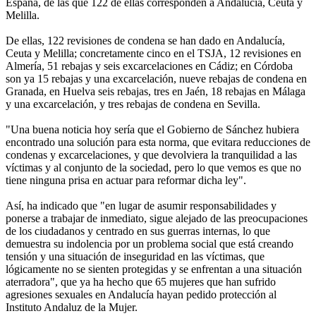
España, de las que 122 de ellas corresponden a Andalucía, Ceuta y
Melilla.
De ellas, 122 revisiones de condena se han dado en Andalucía,
Ceuta y Melilla; concretamente cinco en el TSJA, 12 revisiones en
Almería, 51 rebajas y seis excarcelaciones en Cádiz; en Córdoba
son ya 15 rebajas y una excarcelación, nueve rebajas de condena en
Granada, en Huelva seis rebajas, tres en Jaén, 18 rebajas en Málaga
y una excarcelación, y tres rebajas de condena en Sevilla.
"Una buena noticia hoy sería que el Gobierno de Sánchez hubiera
encontrado una solución para esta norma, que evitara reducciones de
condenas y excarcelaciones, y que devolviera la tranquilidad a las
víctimas y al conjunto de la sociedad, pero lo que vemos es que no
tiene ninguna prisa en actuar para reformar dicha ley".
Así, ha indicado que "en lugar de asumir responsabilidades y
ponerse a trabajar de inmediato, sigue alejado de las preocupaciones
de los ciudadanos y centrado en sus guerras internas, lo que
demuestra su indolencia por un problema social que está creando
tensión y una situación de inseguridad en las víctimas, que
lógicamente no se sienten protegidas y se enfrentan a una situación
aterradora", que ya ha hecho que 65 mujeres que han sufrido
agresiones sexuales en Andalucía hayan pedido protección al
Instituto Andaluz de la Mujer.