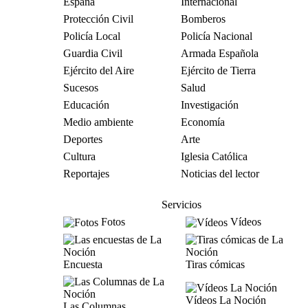
España
Internacional
Protección Civil
Bomberos
Policía Local
Policía Nacional
Guardia Civil
Armada Española
Ejército del Aire
Ejército de Tierra
Sucesos
Salud
Educación
Investigación
Medio ambiente
Economía
Deportes
Arte
Cultura
Iglesia Católica
Reportajes
Noticias del lector
Servicios
Fotos
Vídeos
Encuesta
Tiras cómicas
Vídeos La Noción
Las Columnas