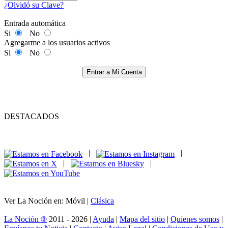
¿Olvidó su Clave?
Entrada automática
Si
No
Agregarme a los usuarios activos
Si
No
Entrar a Mi Cuenta
DESTACADOS
|
|
|
|
Ver La Noción en: Móvil |
Clásica
La Noción ®
2011 - 2026 |
Ayuda
|
Mapa del sitio
|
Quienes somos
|