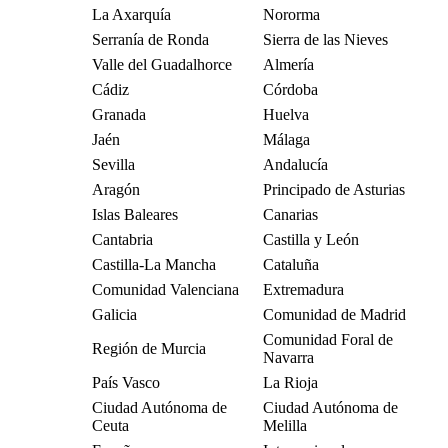
La Axarquía
Nororma
Serranía de Ronda
Sierra de las Nieves
Valle del Guadalhorce
Almería
Cádiz
Córdoba
Granada
Huelva
Jaén
Málaga
Sevilla
Andalucía
Aragón
Principado de Asturias
Islas Baleares
Canarias
Cantabria
Castilla y León
Castilla-La Mancha
Cataluña
Comunidad Valenciana
Extremadura
Galicia
Comunidad de Madrid
Comunidad Foral de
Región de Murcia
Navarra
País Vasco
La Rioja
Ciudad Autónoma de
Ciudad Autónoma de
Ceuta
Melilla