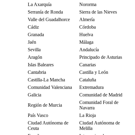
La Axarquía
Nororma
Serranía de Ronda
Sierra de las Nieves
Valle del Guadalhorce
Almería
Cádiz
Córdoba
Granada
Huelva
Jaén
Málaga
Sevilla
Andalucía
Aragón
Principado de Asturias
Islas Baleares
Canarias
Cantabria
Castilla y León
Castilla-La Mancha
Cataluña
Comunidad Valenciana
Extremadura
Galicia
Comunidad de Madrid
Comunidad Foral de
Región de Murcia
Navarra
País Vasco
La Rioja
Ciudad Autónoma de
Ciudad Autónoma de
Ceuta
Melilla