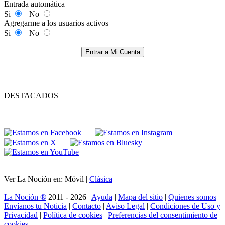
Entrada automática
Si
No
Agregarme a los usuarios activos
Si
No
Entrar a Mi Cuenta
DESTACADOS
|
|
|
|
Ver La Noción en: Móvil |
Clásica
La Noción ®
2011 - 2026 |
Ayuda
|
Mapa del sitio
|
Quienes somos
|
Envíanos tu Noticia
|
Contacto
|
Aviso Legal
|
Condiciones de Uso y
Privacidad
|
Política de cookies
|
Preferencias del consentimiento de
cookies