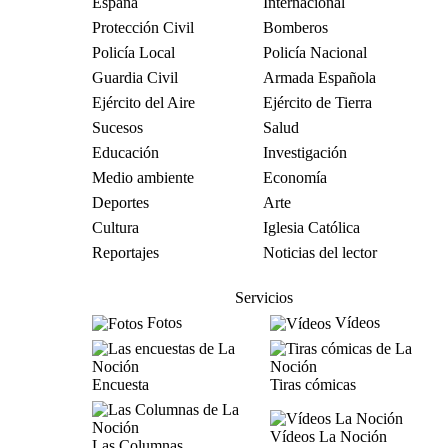
España
Internacional
Protección Civil
Bomberos
Policía Local
Policía Nacional
Guardia Civil
Armada Española
Ejército del Aire
Ejército de Tierra
Sucesos
Salud
Educación
Investigación
Medio ambiente
Economía
Deportes
Arte
Cultura
Iglesia Católica
Reportajes
Noticias del lector
Servicios
Fotos
Vídeos
Encuesta
Tiras cómicas
Vídeos La Noción
Las Columnas