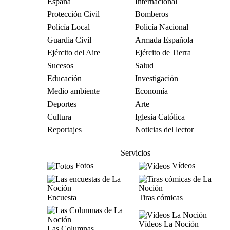
España
Internacional
Protección Civil
Bomberos
Policía Local
Policía Nacional
Guardia Civil
Armada Española
Ejército del Aire
Ejército de Tierra
Sucesos
Salud
Educación
Investigación
Medio ambiente
Economía
Deportes
Arte
Cultura
Iglesia Católica
Reportajes
Noticias del lector
Servicios
Fotos
Vídeos
Encuesta
Tiras cómicas
Vídeos La Noción
Las Columnas