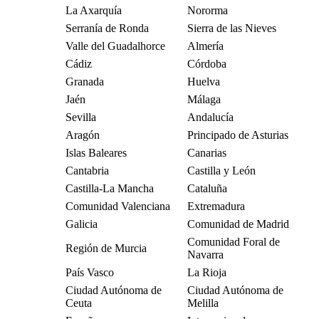
La Axarquía
Nororma
Serranía de Ronda
Sierra de las Nieves
Valle del Guadalhorce
Almería
Cádiz
Córdoba
Granada
Huelva
Jaén
Málaga
Sevilla
Andalucía
Aragón
Principado de Asturias
Islas Baleares
Canarias
Cantabria
Castilla y León
Castilla-La Mancha
Cataluña
Comunidad Valenciana
Extremadura
Galicia
Comunidad de Madrid
Comunidad Foral de
Región de Murcia
Navarra
País Vasco
La Rioja
Ciudad Autónoma de
Ciudad Autónoma de
Ceuta
Melilla