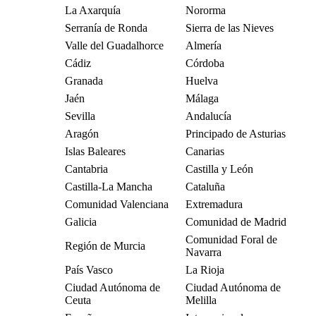
La Axarquía
Nororma
Serranía de Ronda
Sierra de las Nieves
Valle del Guadalhorce
Almería
Cádiz
Córdoba
Granada
Huelva
Jaén
Málaga
Sevilla
Andalucía
Aragón
Principado de Asturias
Islas Baleares
Canarias
Cantabria
Castilla y León
Castilla-La Mancha
Cataluña
Comunidad Valenciana
Extremadura
Galicia
Comunidad de Madrid
Comunidad Foral de
Región de Murcia
Navarra
País Vasco
La Rioja
Ciudad Autónoma de
Ciudad Autónoma de
Ceuta
Melilla