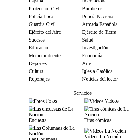
España
Internacional
Protección Civil
Bomberos
Policía Local
Policía Nacional
Guardia Civil
Armada Española
Ejército del Aire
Ejército de Tierra
Sucesos
Salud
Educación
Investigación
Medio ambiente
Economía
Deportes
Arte
Cultura
Iglesia Católica
Reportajes
Noticias del lector
Servicios
Fotos
Vídeos
Encuesta
Tiras cómicas
Vídeos La Noción
Las Columnas