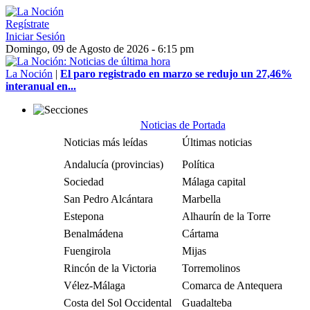
Regístrate
Iniciar Sesión
Domingo, 09 de Agosto de 2026 - 6:15 pm
La Noción
|
El paro registrado en marzo se redujo un 27,46%
interanual en...
Noticias de Portada
Noticias más leídas
Últimas noticias
Andalucía (provincias)
Política
Sociedad
Málaga capital
San Pedro Alcántara
Marbella
Estepona
Alhaurín de la Torre
Benalmádena
Cártama
Fuengirola
Mijas
Rincón de la Victoria
Torremolinos
Vélez-Málaga
Comarca de Antequera
Costa del Sol Occidental
Guadalteba