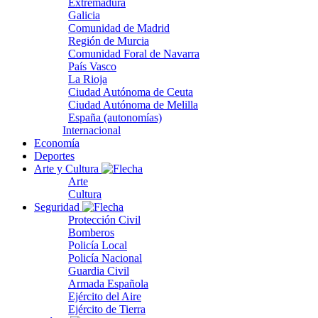
Extremadura
Galicia
Comunidad de Madrid
Región de Murcia
Comunidad Foral de Navarra
País Vasco
La Rioja
Ciudad Autónoma de Ceuta
Ciudad Autónoma de Melilla
España (autonomías)
Internacional
Economía
Deportes
Arte y Cultura
Arte
Cultura
Seguridad
Protección Civil
Bomberos
Policía Local
Policía Nacional
Guardia Civil
Armada Española
Ejército del Aire
Ejército de Tierra