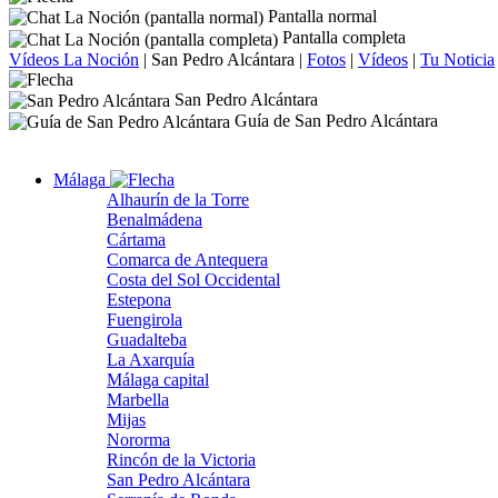
Pantalla normal
Pantalla completa
Vídeos La Noción
|
San Pedro Alcántara
|
Fotos
|
Vídeos
|
Tu Noticia
San Pedro Alcántara
Guía de San Pedro Alcántara
Málaga
Alhaurín de la Torre
Benalmádena
Cártama
Comarca de Antequera
Costa del Sol Occidental
Estepona
Fuengirola
Guadalteba
La Axarquía
Málaga capital
Marbella
Mijas
Nororma
Rincón de la Victoria
San Pedro Alcántara