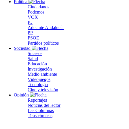
Política
Ciudadanos
Podemos
VOX
IU
Adelante Andalucía
PP
PSOE
Partidos políticos
Sociedad
Sucesos
Salud
Educación
Investigación
Medio ambiente
Videojuegos
Tecnología
Cine y televisión
Opinión
Reportajes
Noticias del lector
Las Columnas
Tiras cómicas