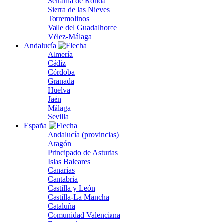
Serranía de Ronda
Sierra de las Nieves
Torremolinos
Valle del Guadalhorce
Vélez-Málaga
Andalucía
Almería
Cádiz
Córdoba
Granada
Huelva
Jaén
Málaga
Sevilla
España
Andalucía (provincias)
Aragón
Principado de Asturias
Islas Baleares
Canarias
Cantabria
Castilla y León
Castilla-La Mancha
Cataluña
Comunidad Valenciana