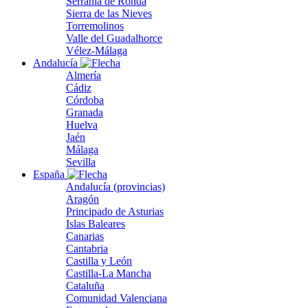
Serranía de Ronda
Sierra de las Nieves
Torremolinos
Valle del Guadalhorce
Vélez-Málaga
Andalucía
Almería
Cádiz
Córdoba
Granada
Huelva
Jaén
Málaga
Sevilla
España
Andalucía (provincias)
Aragón
Principado de Asturias
Islas Baleares
Canarias
Cantabria
Castilla y León
Castilla-La Mancha
Cataluña
Comunidad Valenciana