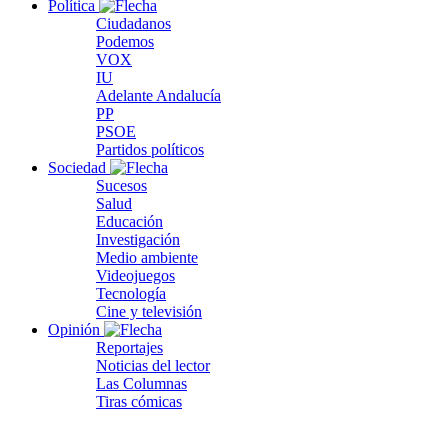
Política
Ciudadanos
Podemos
VOX
IU
Adelante Andalucía
PP
PSOE
Partidos políticos
Sociedad
Sucesos
Salud
Educación
Investigación
Medio ambiente
Videojuegos
Tecnología
Cine y televisión
Opinión
Reportajes
Noticias del lector
Las Columnas
Tiras cómicas