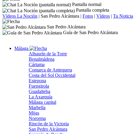
Pantalla normal
Pantalla completa
Vídeos La Noción
|
San Pedro Alcántara
|
Fotos
|
Vídeos
|
Tu Noticia
San Pedro Alcántara
Guía de San Pedro Alcántara
Málaga
Alhaurín de la Torre
Benalmádena
Cártama
Comarca de Antequera
Costa del Sol Occidental
Estepona
Fuengirola
Guadalteba
La Axarquía
Málaga capital
Marbella
Mijas
Nororma
Rincón de la Victoria
San Pedro Alcántara