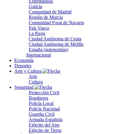
Extremadura
Galicia
Comunidad de Madrid
Región de Murcia
Comunidad Foral de Navarra
País Vasco
La Rioja
Ciudad Autónoma de Ceuta
Ciudad Autónoma de Melilla
España (autonomías)
Internacional
Economía
Deportes
Arte y Cultura
Arte
Cultura
Seguridad
Protección Civil
Bomberos
Policía Local
Policía Nacional
Guardia Civil
Armada Española
Ejército del Aire
Ejército de Tierra