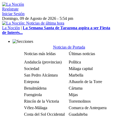
Regístrate
Iniciar Sesión
Domingo, 09 de Agosto de 2026 - 5:54 pm
La Noción
|
La Semana Santa de Tarazona aspira a ser Fiesta
de Interés...
Noticias de Portada
Noticias más leídas
Últimas noticias
Andalucía (provincias)
Política
Sociedad
Málaga capital
San Pedro Alcántara
Marbella
Estepona
Alhaurín de la Torre
Benalmádena
Cártama
Fuengirola
Mijas
Rincón de la Victoria
Torremolinos
Vélez-Málaga
Comarca de Antequera
Costa del Sol Occidental
Guadalteba