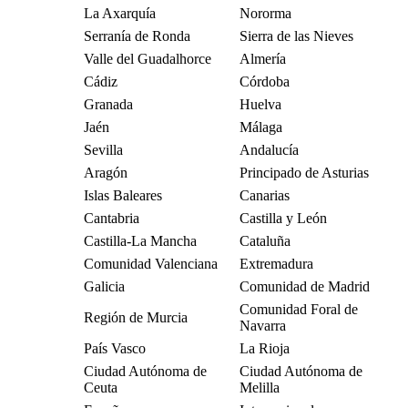
La Axarquía
Nororma
Serranía de Ronda
Sierra de las Nieves
Valle del Guadalhorce
Almería
Cádiz
Córdoba
Granada
Huelva
Jaén
Málaga
Sevilla
Andalucía
Aragón
Principado de Asturias
Islas Baleares
Canarias
Cantabria
Castilla y León
Castilla-La Mancha
Cataluña
Comunidad Valenciana
Extremadura
Galicia
Comunidad de Madrid
Comunidad Foral de
Región de Murcia
Navarra
País Vasco
La Rioja
Ciudad Autónoma de
Ciudad Autónoma de
Ceuta
Melilla