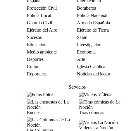
España
Internacional
Protección Civil
Bomberos
Policía Local
Policía Nacional
Guardia Civil
Armada Española
Ejército del Aire
Ejército de Tierra
Sucesos
Salud
Educación
Investigación
Medio ambiente
Economía
Deportes
Arte
Cultura
Iglesia Católica
Reportajes
Noticias del lector
Servicios
Fotos
Vídeos
Encuesta
Tiras cómicas
Vídeos La Noción
Las Columnas